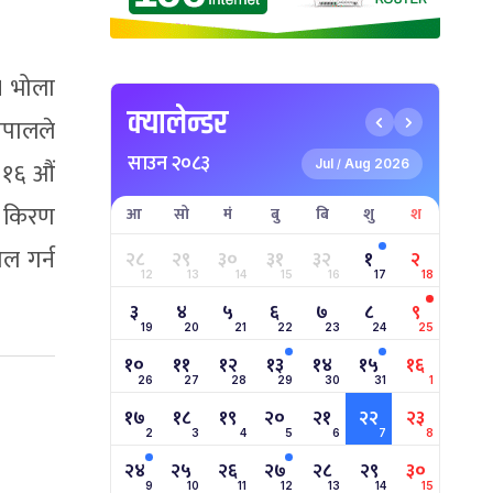
। भोला
क्यालेन्डर
ेपालले
साउन २०८३
 १६ औं
Jul
Aug 2026
/
क किरण
आ
सो
मं
बु
बि
शु
श
ोल गर्न
२८
२९
३०
३१
३२
१
२
12
13
14
15
16
17
18
३
४
५
६
७
८
९
19
20
21
22
23
24
25
१०
११
१२
१३
१४
१५
१६
26
27
28
29
30
31
1
१७
१८
१९
२०
२१
२२
२३
2
3
4
5
6
7
8
२४
२५
२६
२७
२८
२९
३०
9
10
11
12
13
14
15