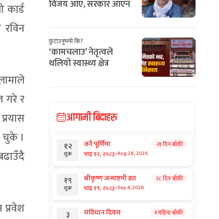
विजय आए, सरकार आएन
 कार्ड
य रविन
छुटाउनुभयो कि?
‘कामचलाउ’ नेतृत्वले
थलियो स्वास्थ्य क्षेत्र
लामाले
 गरे र
प्रयास
आगामी बिदाहरु
चुके ।
जनै पूर्णिमा
२१ दिन बाँकी
१२
ढाउँदै
-
भाद्र १२, २०८३
Aug 28, 2026
शुक्र
श्रीकृष्ण जन्माष्टमी व्रत
२८ दिन बाँकी
१९
-
भाद्र १९, २०८३
Sep 4, 2026
शुक्र
 प्रवेश
संविधान दिवस
१ महिना बाँकी
३