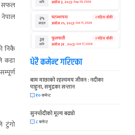
-
असोज ३, २०८३
Sep 19, 2026
शनि
्न सफल
 नेपाल
घटस्थापना
२ महिना बाँकी
२५
-
असोज २५, २०८३
Oct 11, 2026
आइत
फूलपाती
२ महिना बाँकी
३१
-
असोज ३१ , २०८३
Oct 17, 2026
शनि
ो निकै
ले कडा
धेरै कमेन्ट गरिएका
कार्तिक सङ्क्रान्ति
२ महिना बाँकी
१
-
कार्तिक १, २०८३
Oct 18, 2026
आइत
्पूर्ण
बाम माछाको रहस्यमय जीवन : नदीका
महानवमी
२ महिना बाँकी
३
पाहुना, समुद्रका सन्तान
-
कार्तिक ३, २०८३
Oct 20, 2026
मंगल
१०
कमेन्ट
विजयादशमी
२ महिना बाँकी
४
-
कार्तिक ४, २०८३
Oct 21, 2026
बुध
सुनचाँदीको मूल्य बढ्यो
८
कमेन्ट
 टुंगो
पापा‌ङ्कुशा एकादशी व्रत
२ महिना बाँकी
५
-
कार्तिक ५, २०८३
Oct 22, 2026
बिहि