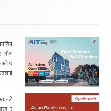
ियनसिप
१ गोल
ालले ७
ारतलाई
्तानले
भारत र