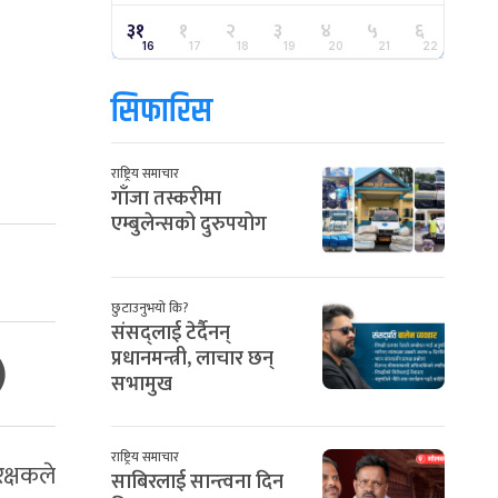
३१
१
२
३
४
५
६
16
17
18
19
20
21
22
सिफारिस
राष्ट्रिय समाचार
गाँजा तस्करीमा
एम्बुलेन्सको दुरुपयोग
छुटाउनुभयो कि?
संसद्लाई टेर्दैनन्
)
प्रधानमन्त्री, लाचार छन्
सभामुख
राष्ट्रिय समाचार
क्षकले
साबिरलाई सान्त्वना दिन