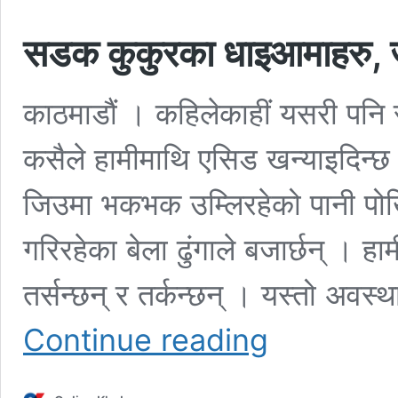
सडक कुकुरका धाइआमाहरु, जो
काठमाडौं । कहिलेकाहीं यसरी पनि 
कसैले हामीमाथि एसिड खन्याइदिन्छ 
जिउमा भकभक उम्लिरहेको पानी पोख
गरिरहेका बेला ढुंगाले बजार्छन् । ह
तर्सन्छन् र तर्कन्छन् । यस्तो अवस
सडक
Continue reading
कुकुरका
धाइआमाहरु,
जो