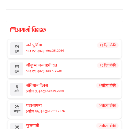
आगामी बिदाहरु
जनै पूर्णिमा
१९ दिन बाँकी
१२
-
भाद्र १२, २०८३
Aug 28, 2026
शुक्र
श्रीकृष्ण जन्माष्टमी व्रत
२६ दिन बाँकी
१९
-
भाद्र १९, २०८३
Sep 4, 2026
शुक्र
संविधान दिवस
१ महिना बाँकी
३
-
असोज ३, २०८३
Sep 19, 2026
शनि
घटस्थापना
२ महिना बाँकी
२५
-
असोज २५, २०८३
Oct 11, 2026
आइत
फूलपाती
२ महिना बाँकी
३१