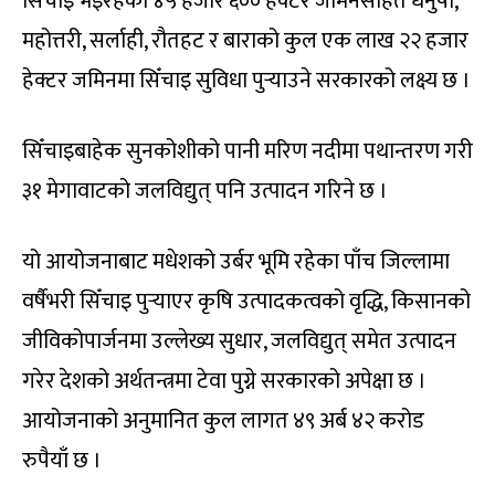
सिँचाइ भइरहेको ४५ हजार ६०० हेक्टर जमिनसहित धनुषा,
महोत्तरी, सर्लाही, रौतहट र बाराको कुल एक लाख २२ हजार
हेक्टर जमिनमा सिँचाइ सुविधा पुर्‍याउने सरकारको लक्ष्य छ ।
सिँचाइबाहेक सुनकोशीको पानी मरिण नदीमा पथान्तरण गरी
३१ मेगावाटको जलविद्युत् पनि उत्पादन गरिने छ ।
यो आयोजनाबाट मधेशको उर्बर भूमि रहेका पाँच जिल्लामा
वर्षैभरी सिँचाइ पुर्‍याएर कृषि उत्पादकत्वको वृद्धि, किसानको
जीविकोपार्जनमा उल्लेख्य सुधार, जलविद्युत् समेत उत्पादन
गरेर देशको अर्थतन्त्रमा टेवा पुग्ने सरकारको अपेक्षा छ ।
आयोजनाको अनुमानित कुल लागत ४९ अर्ब ४२ करोड
रुपैयाँ छ ।