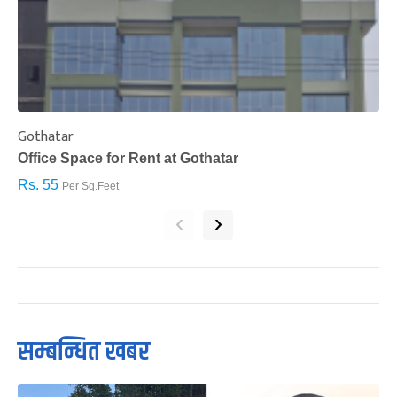
Gothatar
S
Office Space for Rent at Gothatar
H
Rs. 55
R
Per Sq.Feet
‹
›
सम्बन्धित खबर