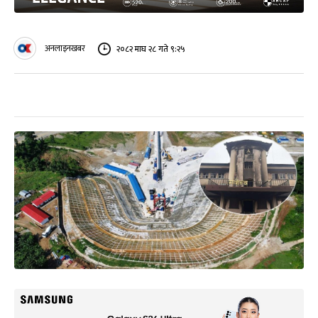
अनलाइनखबर
२०८२ माघ २८ गते ९:२५