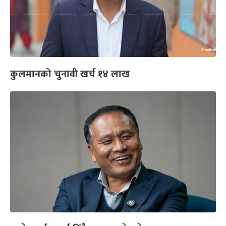
कुलमानको चुनावी खर्च १४ लाख