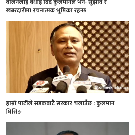
बालेनलाई बधाई दिँदै कुलमानले भने- सुझाव र
खबरदारीमा रचनात्मक भूमिका रहन्छ
हाम्रो पार्टीले सडकबाटै सरकार चलाउँछ : कुलमान
घिसिङ