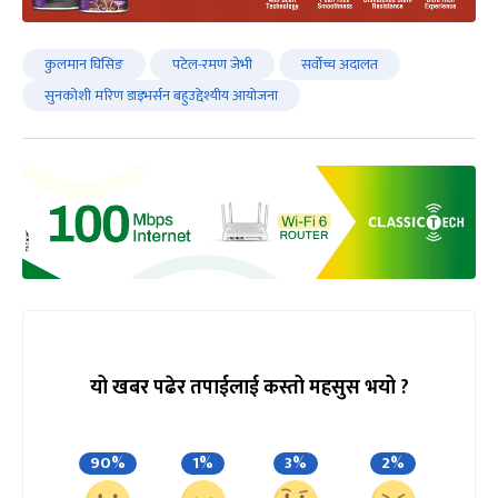
कुलमान घिसिङ
पटेल-रमण जेभी
सर्वोच्च अदालत
सुनकोशी मरिण डाइभर्सन बहुउद्देश्यीय आयोजना
यो खबर पढेर तपाईलाई कस्तो महसुस भयो ?
90%
1%
3%
2%