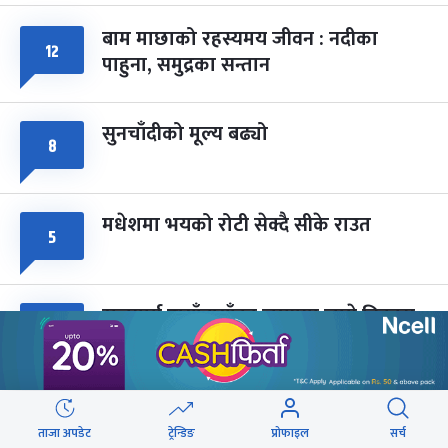
बाम माछाको रहस्यमय जीवन : नदीका
फागुपूर्णिमा
७ महिना बाँकी
८
१२
पाहुना, समुद्रका सन्तान
-
चैत्र ८, २०८३
Mar 22, 2027
सोम
सुनचाँदीको मूल्य बढ्यो
८
मधेशमा भयको रोटी सेक्दै सीके राउत
५
राजमार्ग दायाँबायाँका जग्गामा लाग्ने विकास
५
कर ५ प्रतिशत बिन्दु बढाइँदै
ब्लु बस सेवाबाट लैंगिक असमानतालाई
४
प्रोत्साहन नगर्ने नीति लिएका हौं : मन्त्री बादी
ताजा अपडेट
ट्रेन्डिङ
प्रोफाइल
सर्च