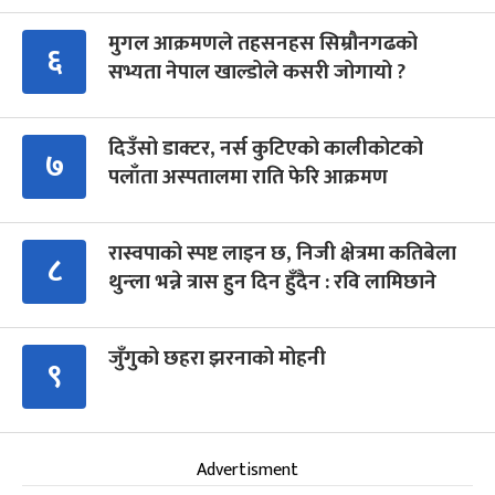
मुगल आक्रमणले तहसनहस सिम्रौनगढको
६
सभ्यता नेपाल खाल्डोले कसरी जोगायो ?
दिउँसो डाक्टर, नर्स कुटिएको कालीकोटको
७
पलाँता अस्पतालमा राति फेरि आक्रमण
रास्वपाको स्पष्ट लाइन छ, निजी क्षेत्रमा कतिबेला
८
थुन्ला भन्ने त्रास हुन दिन हुँदैन : रवि लामिछाने
जुँगुको छहरा झरनाको मोहनी
९
Advertisment