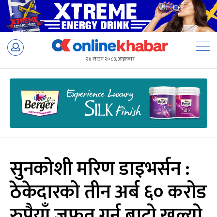
Skip
to
२४ साउन २०८३, आइतबार
content
सुनकोशी मरिण डाइभर्सन :
ठेकेदारको तीन अर्ब ६० करोड
रुपैयाँ जफत गर्न बाटो खुल्यो