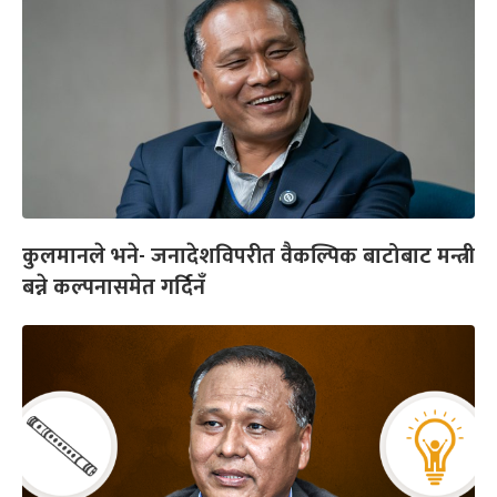
कुलमानले भने- जनादेशविपरीत वैकल्पिक बाटोबाट मन्त्री
बन्ने कल्पनासमेत गर्दिनँ