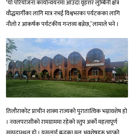
‘यो परियोजना कार्यान्वयनमा आउँदा वृहत्तर लुम्बिनी क्षेत्र
वौद्धमार्गीका लागि मात्र नभई विश्वभरका पर्यटकका लागि
नौलो र आकर्षक पर्यटकीय गन्तव्य बन्नेछ,’ लामाले भने ।
तिलौराकोट प्राचीन शाक्य राज्यको पुरातात्विक भग्नावशेष हो
। नवलपरासीको रामग्राममा रहेको स्तुप अर्को महत्वपूर्ण
सम्पदास्थल हो । यसलाई बुद्धका मूल अवशेषहरू भएको