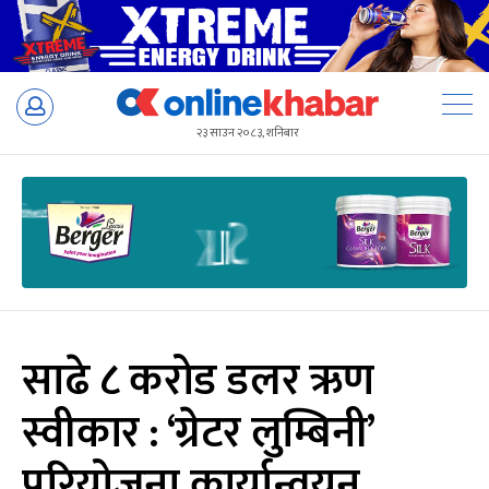
Skip
to
२३ साउन २०८३, शनिबार
content
साढे ८ करोड डलर ऋण
स्वीकार : ‘ग्रेटर लुम्बिनी’
परियोजना कार्यान्वयन