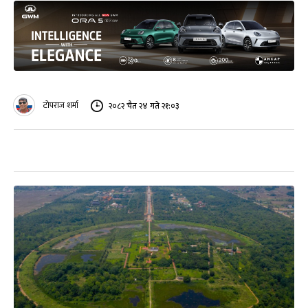
टोपराज शर्मा
२०८२ चैत २४ गते २१:०३