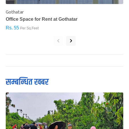
Gothatar
S
Office Space for Rent at Gothatar
H
Rs. 55
R
Per Sq.Feet
‹
›
सम्बन्धित खबर