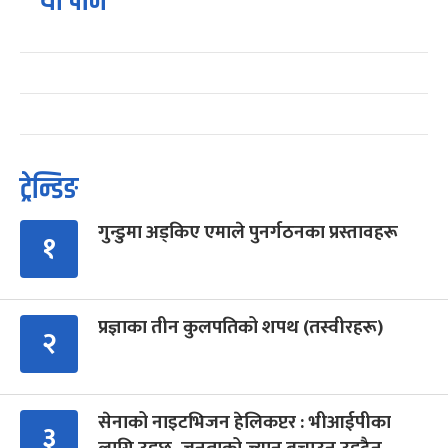
यो पनि
ट्रेन्डिङ
गुन्डुमा अड्किए एमाले पुनर्गठनका प्रस्तावहरू
१
प्रज्ञाका तीन कुलपतिको शपथ (तस्वीरहरू)
२
सेनाको नाइटभिजन हेलिकप्टर : भीआईपीका
३