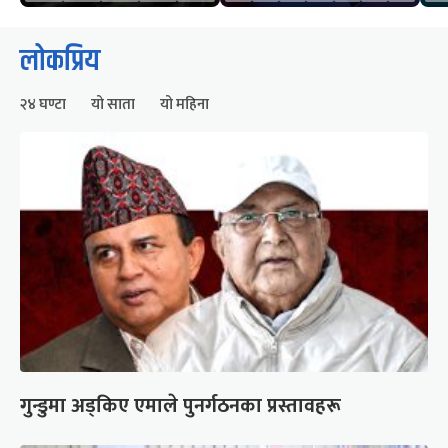
लोकप्रिय
२४ घण्टा
यो साता
यो महिना
गुन्डुमा अड्किए एमाले पुनर्गठनका प्रस्तावहरू