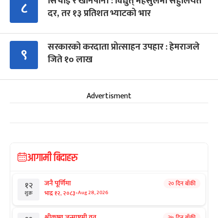
सिँचाइ र खानेपानी : विद्युत् महसुलमा सहुलियत
८
दर, तर १३ प्रतिशत भ्याटको भार
सरकारको करदाता प्रोत्साहन उपहार : हेमराजले
९
जिते १० लाख
Advertisment
आगामी बिदाहरु
जनै पूर्णिमा
२० दिन बाँकी
१२
-
भाद्र १२, २०८३
Aug 28, 2026
शुक्र
श्रीकृष्ण जन्माष्टमी व्रत
२७ दिन बाँकी