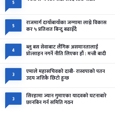
५
राजमार्ग दायाँबायाँका जग्गामा लाग्ने विकास
५
कर ५ प्रतिशत बिन्दु बढाइँदै
ब्लु बस सेवाबाट लैंगिक असमानतालाई
४
प्रोत्साहन नगर्ने नीति लिएका हौं : मन्त्री बादी
एमाले महासचिवको दाबी- रास्वपाको पतन
३
उदय जत्तिकै छिटो हुन्छ
सिरहामा ज्यान गुमाएका यादवको घटनाबारे
३
छानबिन गर्न समिति गठन