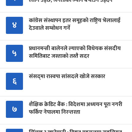
लागि उड्छ, जनताको ज्यान बचाउन उड्दैन
कांग्रेस संस्थापन इतर समूहको राष्ट्रिय भेलालाई
४
देउवाले सम्बोधन गर्ने
प्रधानमन्त्री बालेनले ल्याएको विधेयक संसदीय
५
समितिबाट जस्ताको तस्तै सदर
संसद्‍मा रास्वपा सांसदले खोजे सरकार
६
शैक्षिक क्रेडिट बैंक : विदेशमा अध्ययन पूरा नगरी
७
फर्किए नेपालमा निरन्तरता