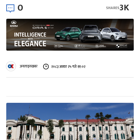
0
3K
SHARES
अनलाइनखबर
२०८३ असार २५ गते ११:०२