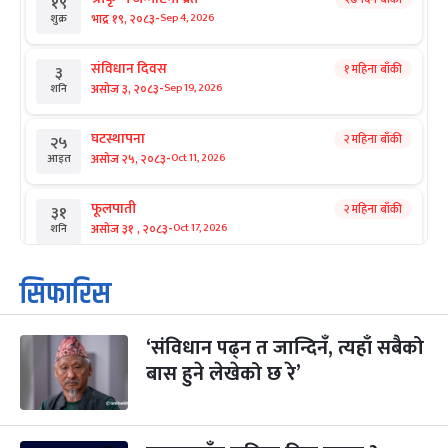
१९
-
भाद्र १९, २०८३
Sep 4, 2026
शुक्र
संविधान दिवस
१ महिना बाँकी
३
-
असोज ३, २०८३
Sep 19, 2026
शनि
घटस्थापना
२ महिना बाँकी
२५
-
असोज २५, २०८३
Oct 11, 2026
आइत
फूलपाती
२ महिना बाँकी
३१
-
असोज ३१ , २०८३
Oct 17, 2026
शनि
कार्तिक सङ्क्रान्ति
२ महिना बाँकी
१
सिफारिस
-
कार्तिक १, २०८३
Oct 18, 2026
आइत
‘संविधान पढ्न त जान्दिनँ, त्यहाँ सबैको
महानवमी
२ महिना बाँकी
३
-
बास हुने लेखेको छ रे’
कार्तिक ३, २०८३
Oct 20, 2026
मंगल
विजयादशमी
२ महिना बाँकी
४
-
कार्तिक ४, २०८३
Oct 21, 2026
बुध