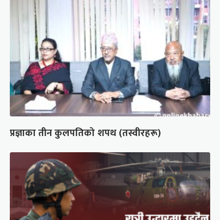
प्रज्ञाका तीन कुलपतिको शपथ (तस्वीरहरू)