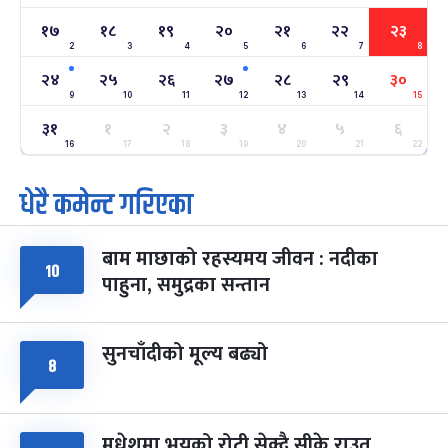
-
फाल्गुन २२, २०८३
Mar 6, 2027
शनि
१७
१८
१९
२०
२१
२२
२३
2
3
4
5
6
7
8
अन्तराष्ट्रिय नारी दिवस
७ महिना बाँकी
२४
-
फाल्गुन २४, २०८३
Mar 8, 2027
सोम
२४
२५
२६
२७
२८
२९
३०
9
10
11
12
13
14
15
ग्याल्पो ल्होसार
७ महिना बाँकी
२५
३१
१
२
३
४
५
६
-
फाल्गुन २५, २०८३
Mar 9, 2027
मंगल
16
17
18
19
20
21
22
धेरै कमेन्ट गरिएका
पूर्णिमा व्रत
७ महिना बाँकी
७
-
चैत्र ७, २०८३
Mar 21, 2027
आइत
बाम माछाको रहस्यमय जीवन : नदीका
फागुपूर्णिमा
७ महिना बाँकी
८
१०
पाहुना, समुद्रका सन्तान
-
चैत्र ८, २०८३
Mar 22, 2027
सोम
सुनचाँदीको मूल्य बढ्यो
८
मधेशमा भयको रोटी सेक्दै सीके राउत