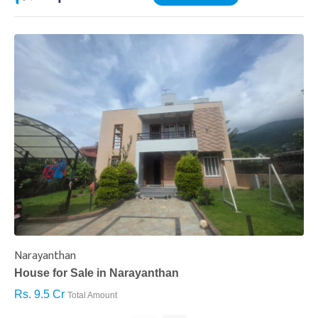
Narayanthan
I
House for Sale in Narayanthan
H
Rs. 9.5 Cr
R
Total Amount