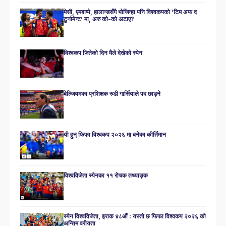
मेसी, एमबाप्पे, हालान्डसँगै भोजिन्हा पनि विश्वकपको ‘टिम अफ द
टुर्नामेन्ट’ मा, अरु को-को अटाए?
विश्वकप जितेको दिन मैले देखेको स्पेन
बेल्जियमका प्रशिक्षक रुडी गार्सियाले पद छाड्ने
यी हुन् फिफा विश्वकप २०२६ मा बनेका कीर्तिमान
विश्वविजेता स्पेनका ११ रोचक तथ्याङ्क
स्पेन विश्वविजेता, इराक ४८औं : यस्तो छ फिफा विश्वकप २०२६ को
अन्तिम वरीयता