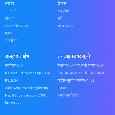
साहित्य
रोजगार
अन्तर्वार्ता
बैँक / वित्त
खेलकुद़़
अटो
जीवनशैली/स्वास्थ्य
सूचना-प्रविधि
प्रवास
अन्तर्राष्ट्रिय
खेलकुद लाईभ
अनलाइनखबर सूची
एनपीएल २०८१
नेपालका ५० प्रभावशाली महिला २०८१
ICC Men T20 World Cup 2024
नेपालका ५० प्रभावशाली महिला २०८०
IPL 2024
चालीस मुनिका चालीस- २०८१
Aaha RARA Pokhara gold cup
मेरो कथा
Nepal Super League - 2080
फ्रन्टलाइन हिरोज्
विश्वकप २०२२