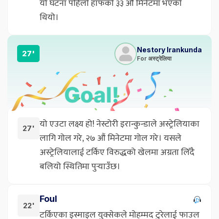
यो घटना पहिलो हाफको ३३ औं मिनेटमा भएको
थियो।
Nestory Irankunda
27'
For अस्ट्रेलिया
यो एउटा लक्ष्य हो! नेस्टोरी इरान्कुन्डाले अस्ट्रेलियाका
27'
लागि गोल गरे, २७ औं मिनेटमा गोल गरे। यसले
अस्ट्रेलियालाई टर्किए विरुद्धको खेलमा अग्रता लिँदै
बलियो स्थितिमा पुर्‍याउँछ।
Foul
22'
टर्किएका इस्माइल युक्सेकले मोहम्मद टुरेलाई फाउल