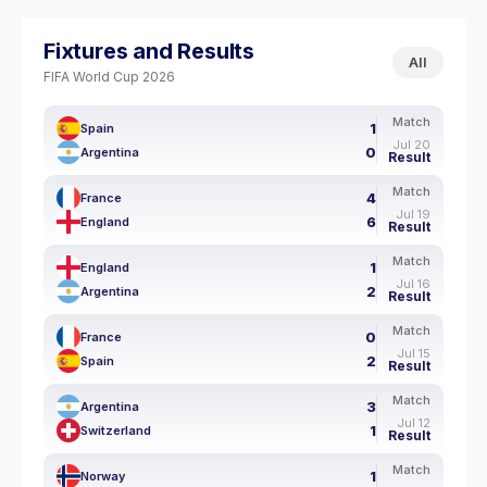
Fixtures and Results
All
FIFA World Cup 2026
Match
1
Spain
Jul 20
0
Argentina
Result
Match
4
France
Jul 19
6
England
Result
Match
1
England
Jul 16
2
Argentina
Result
Match
0
France
Jul 15
2
Spain
Result
Match
3
Argentina
Jul 12
1
Switzerland
Result
Match
1
Norway