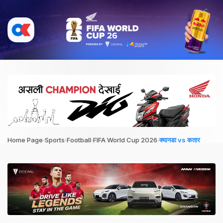
›
›
›
›
Home Page
Sports
Football
FIFA World Cup 2026
क्यानडा vs कतार