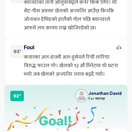
क्यानडाका तानी ओलुवासेईले कर्नर किक लिए। यो
सेट-पीस अवसर खेलको अन्त्यतिर आउँछ किनकि
जोनाथन डेभिडको हालैको गोल पछि क्यानडाले
आफ्नो लय कायम राख्न खोजिरहेको छ।
Foul
93'
कतारका अल-हाश्मी अल-हुसेनले रिची लारिया
विरुद्ध फाउल गरे। खेलको ९३ औं मिनेटमा यो घटना
भयो जब खेलको अन्त्यतिर तनाव बढ्दै गयो।
Jonathan David
92'
For क्यानडा