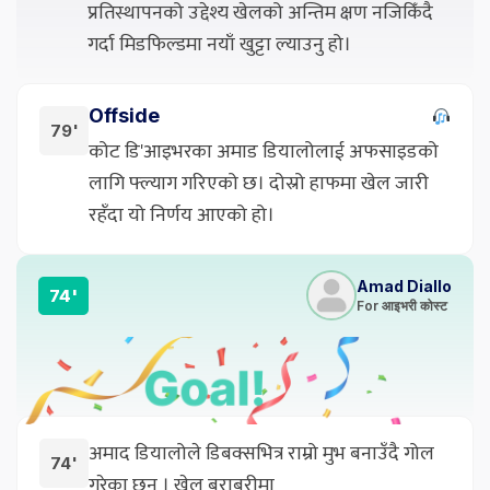
प्रतिस्थापनको उद्देश्य खेलको अन्तिम क्षण नजिकिँदै
गर्दा मिडफिल्डमा नयाँ खुट्टा ल्याउनु हो।
Offside
79'
कोट डि'आइभरका अमाड डियालोलाई अफसाइडको
लागि फ्ल्याग गरिएको छ। दोस्रो हाफमा खेल जारी
रहँदा यो निर्णय आएको हो।
Amad Diallo
74'
For आइभरी कोस्ट
अमाद डियालोले डिबक्सभित्र राम्रो मुभ बनाउँदै गोल
74'
गरेका छन् । खेल बराबरीमा