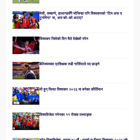
मेसी, एमबाप्पे, हालान्डसँगै भोजिन्हा पनि विश्वकपको ‘टिम अफ द
टुर्नामेन्ट’ मा, अरु को-को अटाए?
विश्वकप जितेको दिन मैले देखेको स्पेन
बेल्जियमका प्रशिक्षक रुडी गार्सियाले पद छाड्ने
यी हुन् फिफा विश्वकप २०२६ मा बनेका कीर्तिमान
विश्वविजेता स्पेनका ११ रोचक तथ्याङ्क
स्पेन विश्वविजेता, इराक ४८औं : यस्तो छ फिफा विश्वकप २०२६ को