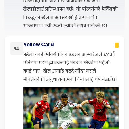
शिक मैदानमा आएपछि चेकियाले एक जना
खेलाडीलाई प्रतिस्थापन गर्छ। यो परिवर्तनले मेक्सिको
विरुद्धको खेलमा अवसर खोज्ने क्रममा चेक
आक्रमणमा नयाँ ऊर्जा ल्याउने लक्ष्य राखेको छ।
Yellow Card
64'
पहेँलो कार्ड! मेक्सिकोका एडसन अल्भारेजले ६४ औं
मिनेटमा एडम ह्लोजेकलाई फाउल गरेकोमा पहेँलो
कार्ड पाए। खेल अगाडि बढ्दै जाँदा यसले
मेक्सिकोको अनुशासनात्मक चिन्तालाई थप बढाउँछ।