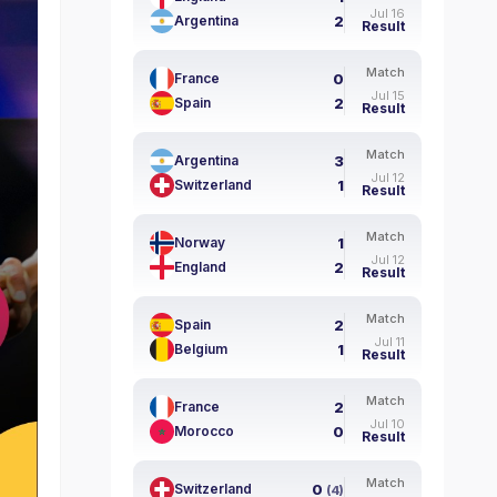
Jul 16
2
Argentina
Result
Match
0
France
Jul 15
2
Spain
Result
Match
3
Argentina
Jul 12
1
Switzerland
Result
Match
1
Norway
Jul 12
2
England
Result
Match
2
Spain
Jul 11
1
Belgium
Result
Match
2
France
Jul 10
0
Morocco
Result
Match
0
Switzerland
(4)