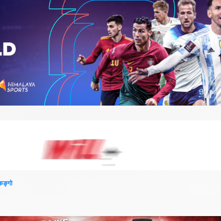
 कङ्गो