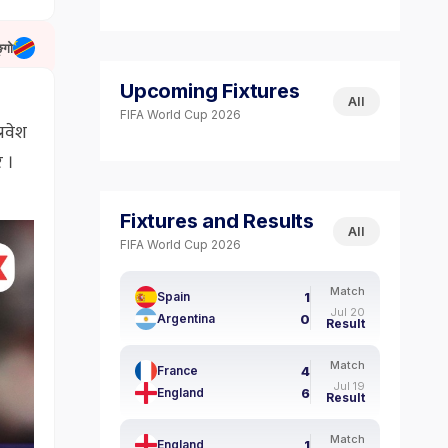
्गो
Upcoming Fixtures
All
FIFA World Cup 2026
्रवेश
े ।
Fixtures and Results
All
FIFA World Cup 2026
Match
1
Spain
Jul 20
0
Argentina
Result
Match
4
France
Jul 19
6
England
Result
Match
1
England