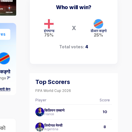
Who will win?
X
इंग्ल्यान्ड
डीआर कङ्गो
res
75%
25%
Total votes:
4
कङ्गो
enga
7'
Top Scorers
‍यारी केन
FIFA World Cup 2026
Player
Score
किलियन एमबाप्पे
10
France
लियोनल मेस्सी
चको
8
Argentina