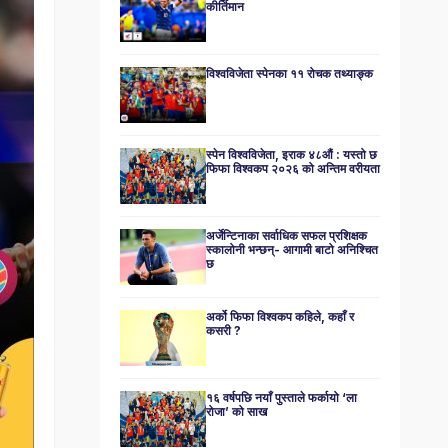
कीर्तिमान
विश्वविजेता स्पेनका ११ रोचक तथ्याङ्क
स्पेन विश्वविजेता, इराक ४८औं : यस्तो छ
फिफा विश्वकप २०२६ को अन्तिम वरीयता
अर्जेन्टिनाका सर्वाधिक सफल प्रशिक्षक
स्कालोनी भन्छन्- आगामी बाटो अनिश्चित
छ
अर्को फिफा विश्वकप कहिले, कहाँ र
कसरी ?
१६ वर्षपछि नयाँ पुस्ताले फर्कायो ‘ला
रोजा’ को साख