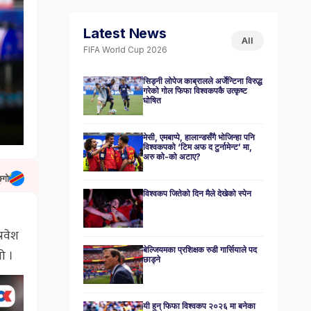
Latest News
All
FIFA World Cup 2026
सिड्नी लोपेज काब्रालले अर्जेन्टिना विरुद्ध
गरेको गोल फिफा विश्वकपकै उत्कृष्ट
घोषित
मेसी, एमबाप्पे, हालान्डसँगै भोजिन्हा पनि
विश्वकपको ‘टिम अफ द टुर्नामेन्ट’ मा,
अरु को-को अटाए?
्गो
विश्वकप जितेको दिन मैले देखेको स्पेन
्रवेश
बेल्जियमका प्रशिक्षक रुडी गार्सियाले पद
ो ।
छाड्ने
यी हुन् फिफा विश्वकप २०२६ मा बनेका