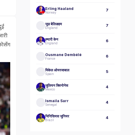
Erling Haaland
7
Norway
जुड बेलिङहम
दुई
7
England
जारी
ह्‍यारी केन
6
कोसँग
England
Ousmane Dembélé
6
France
मिकेल ओयरजाबाल
5
Spain
जुलियन क्विनोनेस
4
Mexico
Ismaila Sarr
4
Senegal
भिनिसियस जुनियर
4
Brazil