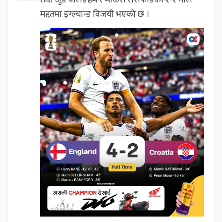
तथा जुड बेलिङहम र मार्कस रासफोर्डको १-१ गोल
मद्दतमा इंग्ल्यान्ड विजयी भएको छ ।