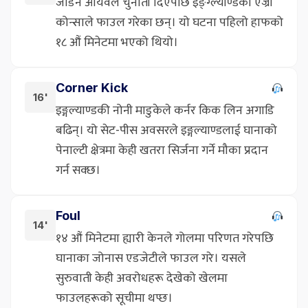
जोर्डन आयवले चुनौती दिएपछि इङ्ग्ल्याण्डका एज्री
कोन्साले फाउल गरेका छन्। यो घटना पहिलो हाफको
१८ औं मिनेटमा भएको थियो।
Corner Kick
16'
इङ्गल्याण्डकी नोनी माडुकेले कर्नर किक लिन अगाडि
बढिन्। यो सेट-पीस अवसरले इङ्गल्याण्डलाई घानाको
पेनाल्टी क्षेत्रमा केही खतरा सिर्जना गर्ने मौका प्रदान
गर्न सक्छ।
Foul
14'
१४ औं मिनेटमा ह्यारी केनले गोलमा परिणत गरेपछि
घानाका जोनास एडजेटीले फाउल गरे। यसले
सुरुवाती केही अवरोधहरू देखेको खेलमा
फाउलहरूको सूचीमा थप्छ।