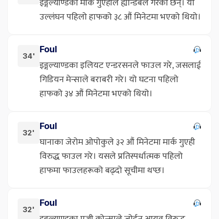
इङ्गल्याण्डका मार्क गुएहीले ह्यान्डबल गरेका छन्। यो
उल्लंघन पहिलो हाफको ३८ औं मिनेटमा भएको थियो।
Foul
34'
इङ्गल्याण्डका इलियट एन्डरसनले फाउल गरे, जसलाई
गिडियन मेन्साले बराबरी गरे। यो घटना पहिलो
हाफको ३४ औं मिनेटमा भएको थियो।
Foul
32'
घानाका जेरोम ओपोकुले ३२ औं मिनेटमा मार्क गुएही
विरुद्ध फाउल गरे। यसले प्रतिस्पर्धात्मक पहिलो
हाफमा फाउलहरूको बढ्दो सूचीमा थप्छ।
Foul
32'
इङ्गल्याण्डका एज्री कोन्साले जोर्डन आयव विरुद्ध