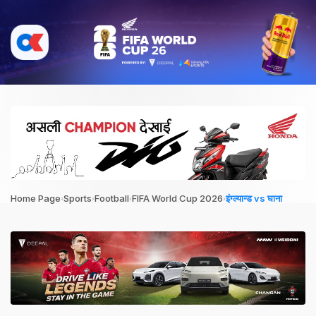
›
›
›
›
Home Page
Sports
Football
FIFA World Cup 2026
इंग्ल्यान्ड vs घाना