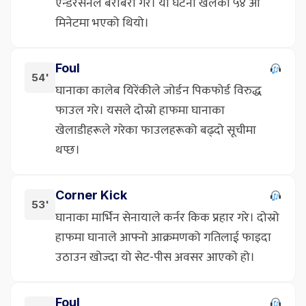
एन्डरसनले बराबरी गरे। यो घटना खेलको ५४ औं
मिनेटमा भएको थियो।
Foul
54'
घानाका कालेब यिरेंकीले जोर्डन पिकफोर्ड विरुद्ध
फाउल गरे। यसले दोस्रो हाफमा घानाका
खेलाडीहरूले गरेका फाउलहरूको बढ्दो सूचीमा
थप्छ।
Corner Kick
53'
घानाका मार्भिन सेनायाले कर्नर किक प्रहार गरे। दोस्रो
हाफमा घानाले आफ्नो आक्रमणको गतिलाई फाइदा
उठाउन खोज्दा यो सेट-पीस अवसर आएको हो।
Foul