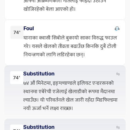
आफ्नो आक्रमणकारी गतिलाई फाइदा उठाउन
खोजिरहेको बेला आएको हो।
Foul
74'
घानाका क्वासी सिबोले बुकायो साका विरुद्ध फाउल
गरे। यसले खेलको तीव्रता बढाउँछ किनकि दुबै टोली
नियन्त्रणको लागि लडिरहेका छन्।
Substitution
⇆
74'
७४ औं मिनेटमा, इङ्ग्ल्याण्डले इलियट एन्डरसनको
स्थानमा एबेरेची एजेलाई खेलाडीको रूपमा मैदानमा
ल्याउँछ। यो परिवर्तनले खेल जारी रहँदा मिडफिल्डमा
नयाँ ऊर्जा भर्ने लक्ष्य राख्छ।
Substitution
⇆