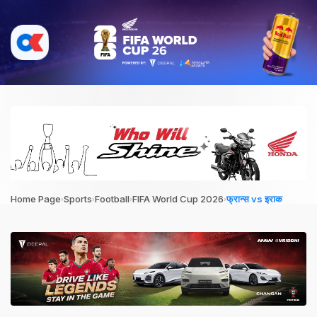
›
›
›
›
Home Page
Sports
Football
FIFA World Cup 2026
फ्रान्स vs इराक