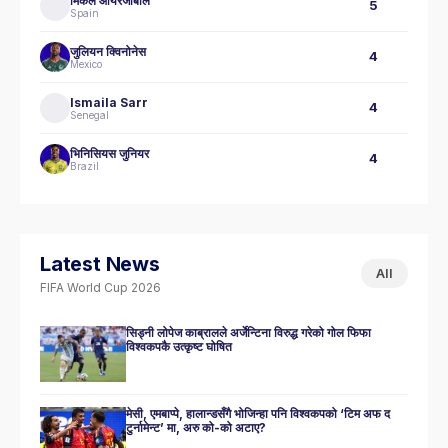
मिकेल ओयरजाबाल
5
Spain
जुलियन क्विनोनेस
4
Mexico
Ismaila Sarr
4
Senegal
भिनिसियस जुनियर
4
Brazil
Latest News
All
FIFA World Cup 2026
सिड्नी लोपेज काब्रालले अर्जेन्टिना विरुद्ध गरेको गोल फिफा
विश्वकपकै उत्कृष्ट घोषित
मेसी, एमबाप्पे, हालान्डसँगै भोजिन्हा पनि विश्वकपको ‘टिम अफ द
टुर्नामेन्ट’ मा, अरु को-को अटाए?