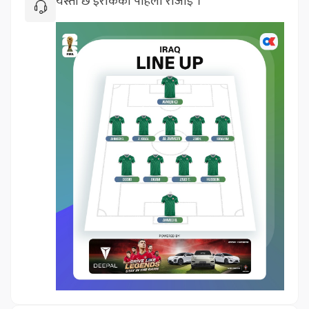
यस्तो छ इराकको पहिलो रोजाईँ ।