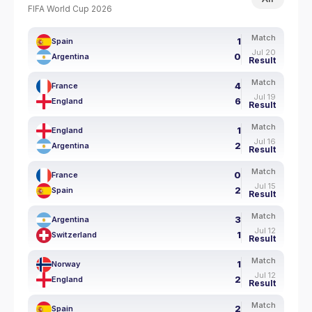
FIFA World Cup 2026
Match
1
Spain
Jul 20
0
Argentina
Result
Match
4
France
Jul 19
6
England
Result
Match
1
England
Jul 16
2
Argentina
Result
Match
0
France
Jul 15
2
Spain
Result
Match
3
Argentina
Jul 12
1
Switzerland
Result
Match
1
Norway
Jul 12
2
England
Result
Match
2
Spain