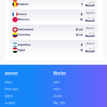
Jul 11
1
Belgium
Result
Match
2
France
Jul 10
0
Morocco
Result
Match
0
Switzerland
(4)
Jul 8
0
Colombia
(3)
Result
Match
3
Argentina
Jul 7
2
Egypt
Result
समाचार
विजनेस
समाज
बजार
विचार/ब्लग
पर्यटन
साहित्य
रोजगार
अन्तर्वार्ता
बैँक / वित्त