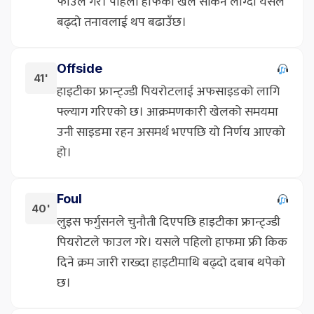
फाउल गरे। पहिलो हाफको खेल सकिन लाग्दा यसले
बढ्दो तनावलाई थप बढाउँछ।
Offside
41'
हाइटीका फ्रान्ट्ज्डी पियरोटलाई अफसाइडको लागि
फ्ल्याग गरिएको छ। आक्रमणकारी खेलको समयमा
उनी साइडमा रहन असमर्थ भएपछि यो निर्णय आएको
हो।
Foul
40'
लुइस फर्गुसनले चुनौती दिएपछि हाइटीका फ्रान्ट्ज्डी
पियरोटले फाउल गरे। यसले पहिलो हाफमा फ्री किक
दिने क्रम जारी राख्दा हाइटीमाथि बढ्दो दबाब थपेको
छ।