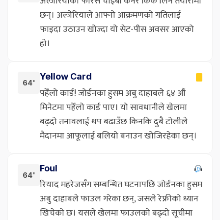
अल्जेरियाका फारेस चाइबी कर्नर किक लिने तयारीमा
छन्। अल्जेरियाले आफ्नो आक्रमणको गतिलाई
फाइदा उठाउन खोज्दा यो सेट-पीस अवसर आएको
हो।
Yellow Card
64'
पहेँलो कार्ड! जोर्डनका हुसम अबु दाहाबले ६४ औं
मिनेटमा पहेँलो कार्ड पाए। यो सावधानीले खेलमा
बढ्दो तनावलाई थप बढाउँछ किनकि दुबै टोलीले
मैदानमा आफूलाई बलियो बनाउन खोजिरहेका छन्।
Foul
64'
रियाद महरेजसँग सम्बन्धित घटनापछि जोर्डनका हुसम
अबु दाहाबले फाउल गरेका छन्, जसले रेफ्रीको ध्यान
खिचेको छ। यसले खेलमा फाउलको बढ्दो सूचीमा