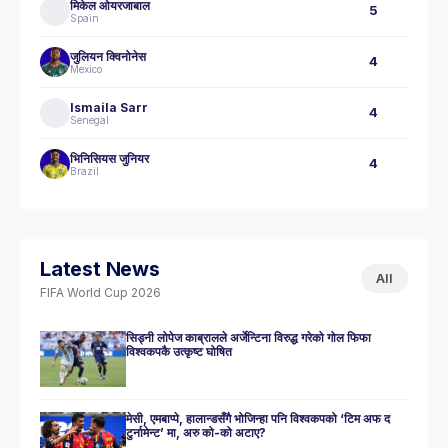
मिकेल ओयरजाबाल
5
Spain
जुलियन क्विनोनेस
4
Mexico
Ismaila Sarr
4
Senegal
भिनिसियस जुनियर
4
Brazil
Latest News
All
FIFA World Cup 2026
सिड्नी लोपेज काब्रालले अर्जेन्टिना विरुद्ध गरेको गोल फिफा
विश्वकपकै उत्कृष्ट घोषित
मेसी, एमबाप्पे, हालान्डसँगै भोजिन्हा पनि विश्वकपको ‘टिम अफ द
टुर्नामेन्ट’ मा, अरु को-को अटाए?