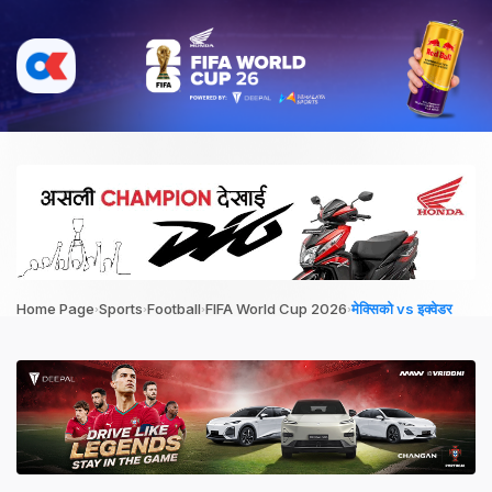
›
›
›
›
Home Page
Sports
Football
FIFA World Cup 2026
मेक्सिको vs इक्वेडर