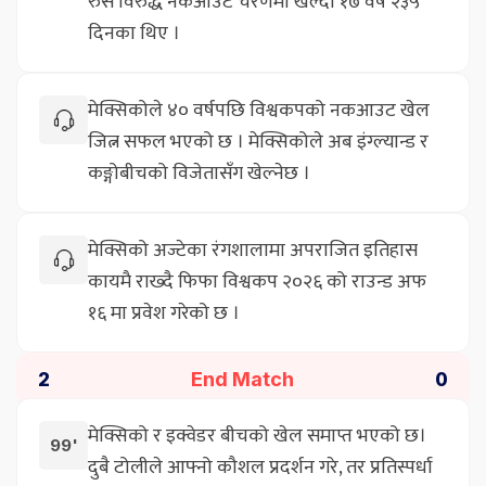
रुस विरुद्ध नकआउट चरणमा खेल्दा १७ वर्ष २३५
दिनका थिए ।
मेक्सिकोले ४० वर्षपछि विश्वकपको नकआउट खेल
जित्न सफल भएको छ । मेक्सिकोले अब इंग्ल्यान्ड र
कङ्गोबीचको विजेतासँग खेल्नेछ ।
मेक्सिको अज्टेका रंगशालामा अपराजित इतिहास
कायमै राख्दै फिफा विश्वकप २०२६ को राउन्ड अफ
१६ मा प्रवेश गरेको छ ।
End Match
2
0
मेक्सिको र इक्वेडर बीचको खेल समाप्त भएको छ।
99'
दुबै टोलीले आफ्नो कौशल प्रदर्शन गरे, तर प्रतिस्पर्धा