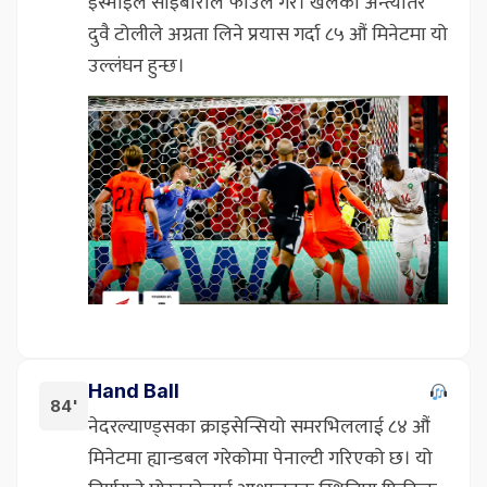
इस्माइल साइबारीले फाउल गरे। खेलको अन्त्यतिर
दुवै टोलीले अग्रता लिने प्रयास गर्दा ८५ औं मिनेटमा यो
उल्लंघन हुन्छ।
Hand Ball
84'
नेदरल्याण्ड्सका क्राइसेन्सियो समरभिललाई ८४ औं
मिनेटमा ह्यान्डबल गरेकोमा पेनाल्टी गरिएको छ। यो