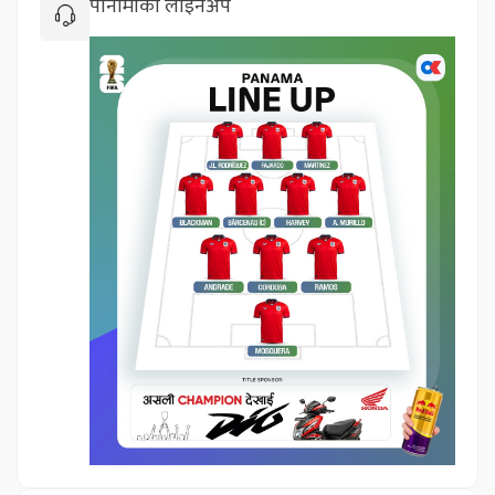
पानामाको लाइनअप