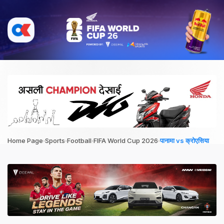
›
›
›
›
Home Page
Sports
Football
FIFA World Cup 2026
पानामा vs क्रोएसिया