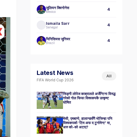
जुलियन क्विनोनेस
4
Mexico
Ismaila Sarr
4
Senegal
भिनिसियस जुनियर
4
Brazil
Latest News
All
FIFA World Cup 2026
सिड्नी लोपेज काब्रालले अर्जेन्टिना विरुद्ध
गरेको गोल फिफा विश्वकपकै उत्कृष्ट
घोषित
मेसी, एमबाप्पे, हालान्डसँगै भोजिन्हा पनि
विश्वकपको ‘टिम अफ द टुर्नामेन्ट’ मा,
अरु को-को अटाए?