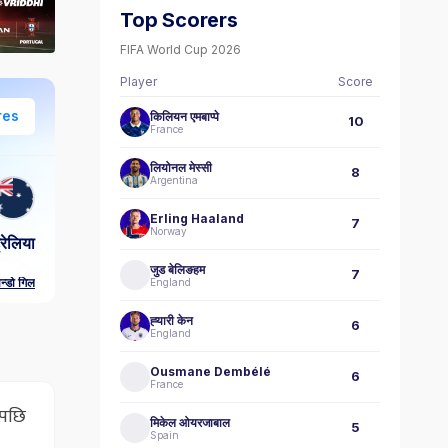
Top Scorers
FIFA World Cup 2026
Player
Score
res
किलियन एमबाप्पे
10
France
लियोनल मेस्सी
8
Argentina
Erling Haaland
7
Norway
्रेलिया
जुड बेलिङहम
7
ान्डो गिल
England
ह्‍यारी केन
6
England
Ousmane Dembélé
6
France
ेपछि
मिकेल ओयरजाबाल
5
Spain