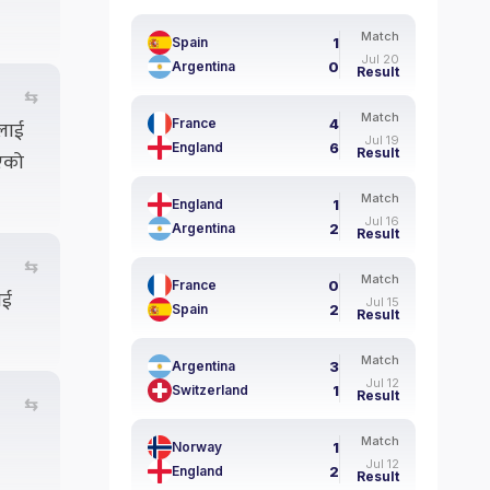
Match
1
Spain
Jul 20
0
Argentina
Result
⇆
Match
4
ीलाई
France
Jul 19
6
England
Result
िएको
Match
1
England
Jul 16
2
Argentina
Result
⇆
Match
0
France
ाई
Jul 15
2
Spain
Result
Match
3
Argentina
Jul 12
1
Switzerland
Result
⇆
Match
1
Norway
Jul 12
2
England
Result