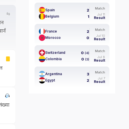
Match
2
Spain
⇆
Jul 11
1
Belgium
Result
पन
र्न
Match
2
France
Jul 10
0
Morocco
Result
Match
0
Switzerland
(4)
Jul 8
0
Colombia
(3)
Result
उल
Match
3
Argentina
Jul 7
2
Egypt
Result
ंख्या