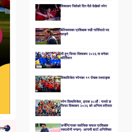
विश्वकप जितेको दिन मैले देखेको स्पेन
बेल्जियमका प्रशिक्षक रुडी गार्सियाले पद
छाड्ने
यी हुन् फिफा विश्वकप २०२६ मा बनेका
कीर्तिमान
विश्वविजेता स्पेनका ११ रोचक तथ्याङ्क
स्पेन विश्वविजेता, इराक ४८औं : यस्तो छ
फिफा विश्वकप २०२६ को अन्तिम वरीयता
अर्जेन्टिनाका सर्वाधिक सफल प्रशिक्षक
िया
स्कालोनी भन्छन्- आगामी बाटो अनिश्चित