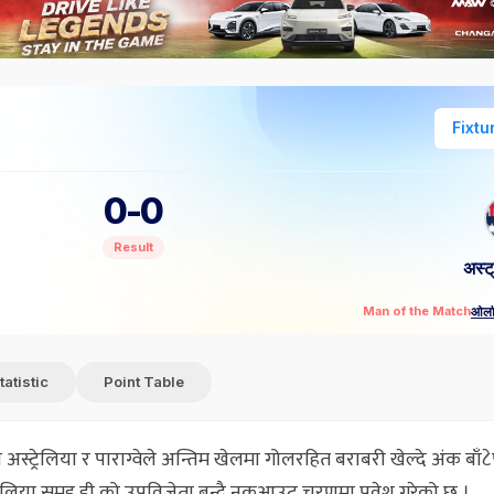
Fixtu
0
-
0
Result
अस्ट
ओर्ल
Man of the Match
tatistic
Point Table
अस्ट्रेलिया र पाराग्वेले अन्तिम खेलमा गोलरहित बराबरी खेल्दे अंक बाँ८
्रेलिया समहु डी को उपविजेता बन्दै नकआउट चरणमा प्रवेश गरेको छ ।