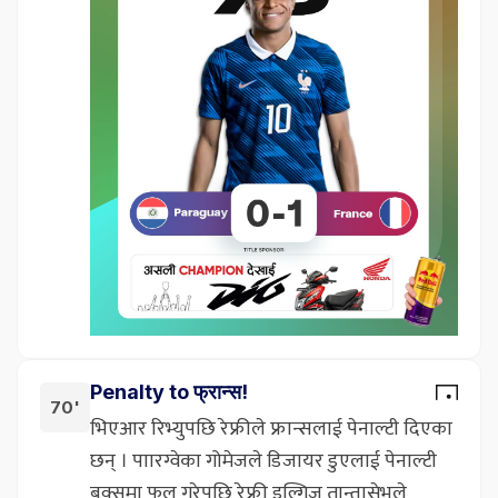
Penalty to फ्रान्स!
70'
भिएआर रिभ्युपछि रेफ्रीले फ्रान्सलाई पेनाल्टी दिएका
छन् । पाारग्वेका गोमेजले डिजायर डुएलाई पेनाल्टी
बक्समा फल गरेपछि रेफ्री इल्गिज तान्तासेभले