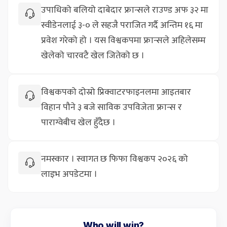
उपाधिको बलियो दाबेदार फ्रान्सले राउण्ड अफ ३२ मा
स्वीडेनलाई ३-० ले सहजै पराजित गर्दै अन्तिम १६ मा
प्रवेश गरेको हो । यस विश्वकपमा फ्रान्सले अहिलेसम्म
खेलेको चारवटै खेल जितेको छ ।
विश्वकपको दोस्रो प्रिक्वाटरफाइनलमा आइतबार
विहान पौने ३ बजे साविक उपविजेता फ्रान्स र
पाराग्वेबीच खेल हुँदैछ ।
नमस्कार । स्वागत छ फिफा विश्वकप २०२६ को
लाइभ अपडेटमा ।
Who will win?