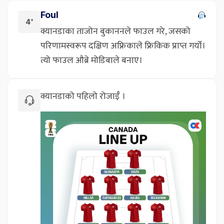
Foul
4'
क्यानडाका ताजोन बुकाननले फाउल गरे, जसको
परिणामस्वरूप दक्षिण अफ्रिकाले फ्रिकिक प्राप्त गर्यो।
त्यो फाउल औब्रे मोडिबाले बनाए।
क्यानडाको पहिलो रोजाईँ ।