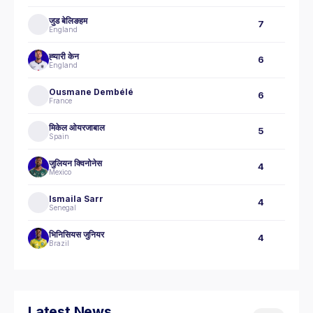
जुड बेलिङहम
7
England
ह्‍यारी केन
6
England
Ousmane Dembélé
6
France
मिकेल ओयरजाबाल
5
Spain
जुलियन क्विनोनेस
4
Mexico
Ismaila Sarr
4
Senegal
भिनिसियस जुनियर
4
Brazil
Latest News