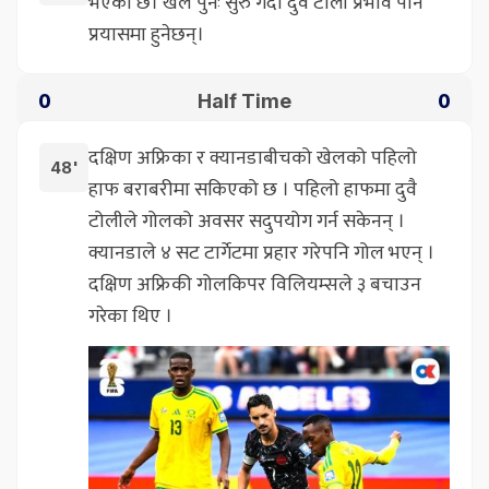
भएको छ। खेल पुनः सुरु गर्दा दुवै टोली प्रभाव पार्ने
प्रयासमा हुनेछन्।
Half Time
0
0
दक्षिण अफ्रिका र क्यानडाबीचको खेलको पहिलो
48'
हाफ बराबरीमा सकिएको छ । पहिलो हाफमा दुवै
टोलीले गोलको अवसर सदुपयोग गर्न सकेनन् ।
क्यानडाले ४ सट टार्गेटमा प्रहार गरेपनि गोल भएन् ।
दक्षिण अफ्रिकी गोलकिपर विलियम्सले ३ बचाउन
गरेका थिए ।