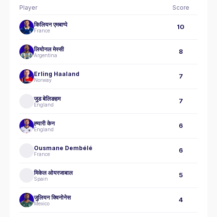
Player
Score
किलियन एमबाप्पे
10
France
लियोनल मेस्सी
8
Argentina
Erling Haaland
7
Norway
जुड बेलिङहम
7
England
ह्‍यारी केन
6
England
Ousmane Dembélé
6
France
मिकेल ओयरजाबाल
5
Spain
जुलियन क्विनोनेस
4
Mexico