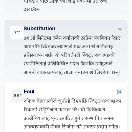
योगदान पछि ओकाफोरलाई मैदानमा उतारेको
देखाउँछ।
Substitution
⇆
71'
७१ औं मिनेटमा रुबेन वर्गासको ठाउँमा फाबियन रिडर
आएपछि स्विट्जरल्याण्डले एक जना खेलाडीलाई
प्रतिस्थापन गर्छ। यो परिवर्तनले स्विट्जरल्याण्डको
रणनीतिलाई प्रतिबिम्बित गर्दछ किनकि उनीहरूले
आफ्नो लाइनअपलाई ताजा बनाउन खोजिरहेका छन्।
Foul
65'
रफिक बेलघालीले चुनौती दिएपछि स्विट्जरल्याण्डका
रिकार्डो रोड्रिगेजले फाउल गरे। यो फ्रिकिकले
अल्जेरियालाई पुन: संगठित हुने र सम्भावित रूपमा
आक्रमणकारी मौका सिर्जना गर्ने अवसर प्रदान गर्नेछ।