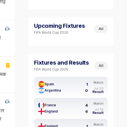
ालाई
Upcoming Fixtures
All
FIFA World Cup 2026
ा
Fixtures and Results
All
FIFA World Cup 2026
त्मक
Match
1
Spain
Jul 20
0
Argentina
Result
Match
4
France
गोल
Jul 19
6
England
Result
ा
Match
1
England