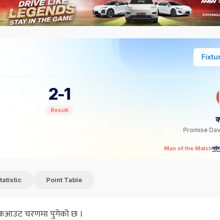
Fixtu
2
-
1
Result
क
Promise Da
ग्र
Man of the Match
tatistic
Point Table
नकआउट चरणमा पुगेको छ ।