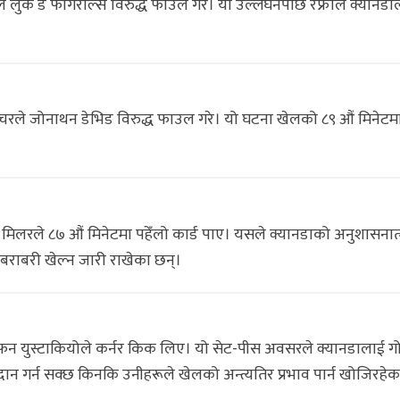
नले लुक डे फौगेरोल्स विरुद्ध फाउल गरे। यो उल्लंघनपछि रेफ्रीले क्यानड
स्चरले जोनाथन डेभिड विरुद्ध फाउल गरे। यो घटना खेलको ८९ औं मिनेटम
म मिलरले ८७ औं मिनेटमा पहेँलो कार्ड पाए। यसले क्यानडाको अनुशासना
 बराबरी खेल्न जारी राखेका छन्।
ीफन युस्टाकियोले कर्नर किक लिए। यो सेट-पीस अवसरले क्यानडालाई 
प्रदान गर्न सक्छ किनकि उनीहरूले खेलको अन्त्यतिर प्रभाव पार्न खोजिरहेक