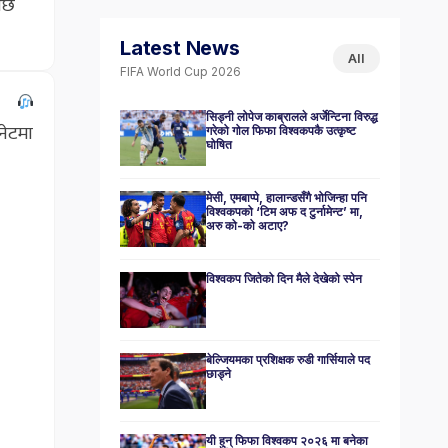
पछि
Latest News
All
FIFA World Cup 2026
सिड्नी लोपेज काब्रालले अर्जेन्टिना विरुद्ध
नेटमा
गरेको गोल फिफा विश्वकपकै उत्कृष्ट
घोषित
मेसी, एमबाप्पे, हालान्डसँगै भोजिन्हा पनि
विश्वकपको ‘टिम अफ द टुर्नामेन्ट’ मा,
अरु को-को अटाए?
विश्वकप जितेको दिन मैले देखेको स्पेन
बेल्जियमका प्रशिक्षक रुडी गार्सियाले पद
छाड्ने
यी हुन् फिफा विश्वकप २०२६ मा बनेका