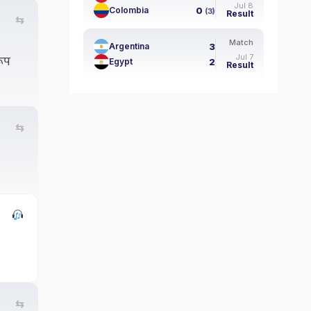
Jul 8
0
Colombia
(3)
Result
⇆
Match
3
Argentina
रूप
Jul 7
2
Egypt
Result
⇆
⇆