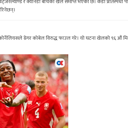
विट्जरल्याण्ड र क्यानडा बीचको खेल समाप्त भएको छ। कडा प्रतिस्पर्धा 
रिनेछन्।
 कोर्नेलियसले ग्रेगर कोबेल विरुद्ध फाउल गरे। यो घटना खेलको ९६ औं मि