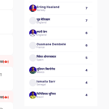
Erling Haaland
7
Norway
जुड बेलिङहम
7
England
ह्‍यारी केन
6
England
Ousmane Dembélé
6
France
मिकेल ओयरजाबाल
5
Spain
नडा
जुलियन क्विनोनेस
4
Mexico
ा
Ismaila Sarr
4
Senegal
भिनिसियस जुनियर
4
नडा
Brazil