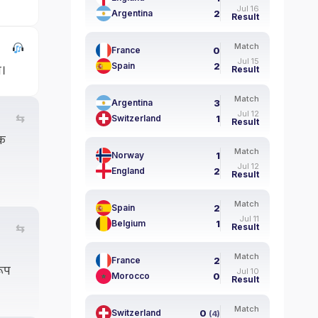
Jul 16
2
Argentina
Result
Match
0
France
Jul 15
2
ो।
Spain
Result
Match
3
Argentina
Jul 12
⇆
1
Switzerland
Result
एक
Match
1
Norway
Jul 12
2
England
Result
Match
2
Spain
Jul 11
1
Belgium
⇆
Result
Match
2
France
रूप
Jul 10
0
Morocco
Result
Match
0
Switzerland
(4)