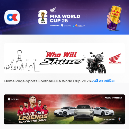
›
›
›
›
Home Page
Sports
Football
FIFA World Cup 2026
टर्की vs अमेरिका