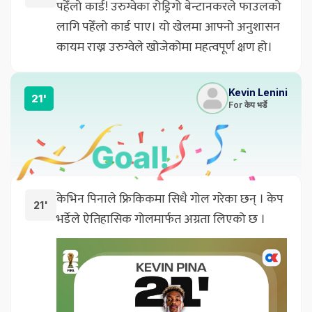
पहेँलो कार्ड! उरुग्वेका रोड्रिगो बेन्टानकरले फाउलको
लागि पहेँलो कार्ड पाए। यो खेलमा आफ्नो अनुशासन
कायम राख्न उरुग्वेले खोजेकोमा महत्वपूर्ण क्षण हो।
Kevin Lenini
21'
For केप भर्डे
केभिन पिनाले फ्रिकिकमा सिधै गोल गरेका छन् । केप
21'
भर्डेले ऐतिहासिक गोलमार्फत अग्रता लिएको छ ।