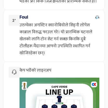
भर्डेको फ्री किक जित्ने क्षमताको प्रारम्भिक संकेत हो।
Foul
2'
उरुग्वेका अगस्टिन क्यानोबियोले सिड्नी लोपेस
काब्राल विरुद्ध फाउल गरे। यो प्रारम्भिक घटनाले
खेलको लागि टोन सेट गर्न सक्छ किनकि दुबै
टोलीहरू मैदानमा आफ्नो उपस्थिति स्थापित गर्न
खोजिरहेका छन्।
केप भर्डेको लाइनअप