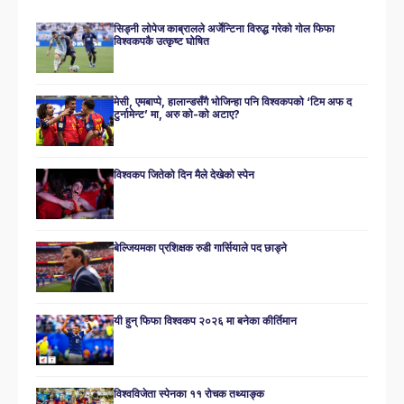
सिड्नी लोपेज काब्रालले अर्जेन्टिना विरुद्ध गरेको गोल फिफा
विश्वकपकै उत्कृष्ट घोषित
मेसी, एमबाप्पे, हालान्डसँगै भोजिन्हा पनि विश्वकपको ‘टिम अफ द
टुर्नामेन्ट’ मा, अरु को-को अटाए?
विश्वकप जितेको दिन मैले देखेको स्पेन
बेल्जियमका प्रशिक्षक रुडी गार्सियाले पद छाड्ने
यी हुन् फिफा विश्वकप २०२६ मा बनेका कीर्तिमान
विश्वविजेता स्पेनका ११ रोचक तथ्याङ्क