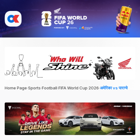
›
›
›
›
Home Page
Sports
Football
FIFA World Cup 2026
अमेरिका vs पाराग्वे