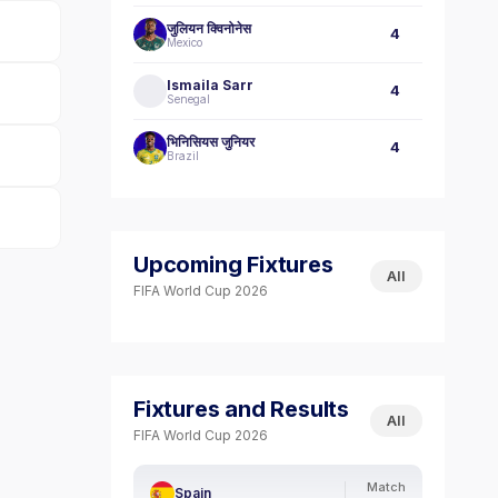
जुलियन क्विनोनेस
4
Mexico
Ismaila Sarr
4
Senegal
भिनिसियस जुनियर
4
Brazil
Upcoming Fixtures
All
FIFA World Cup 2026
Fixtures and Results
All
FIFA World Cup 2026
Match
Spain