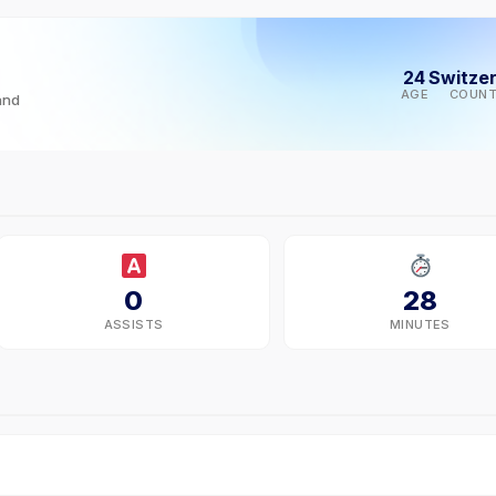
24
Switze
AGE
COUNT
and
0
28
ASSISTS
MINUTES