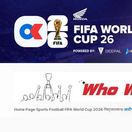
›
›
›
›
›
Home Page
Sports
Football
FIFA World Cup 2026
स्विट्जरल्यान्ड
आर्दो