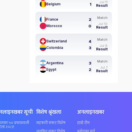
Jul 11
1
Belgium
Result
Match
2
France
Jul 10
0
Morocco
Result
Match
4
Switzerland
Jul 8
3
Colombia
Result
Match
3
Argentina
Jul 7
2
Egypt
Result
नलाइनखबर सूची
विशेष श्रृंखला
अनलाइनखबर
पालका ५० प्रभावशाली
सहकारी संकट विशेष
हाम्रो टीम
िला २०८१
लगुबित्त संकट विशेष
प्रयोगका सर्त