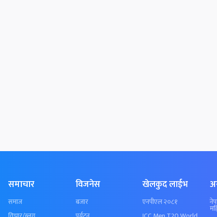
समाचार
विजनेस
खेलकुद लाईभ
अ
समाज
बजार
एनपीएल २०८१
ने
मह
विचार/ब्लग
पर्यटन
ICC Men T20 World