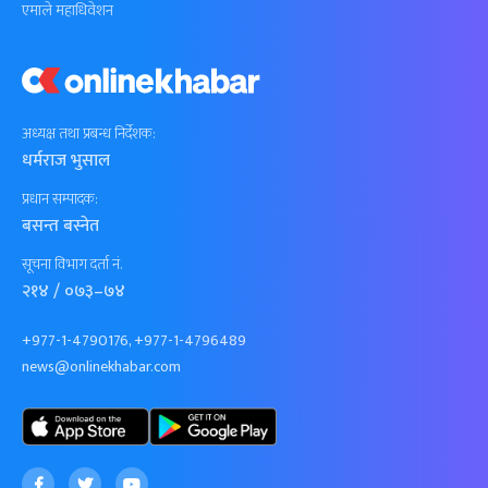
एमाले महाधिवेशन
अध्यक्ष तथा प्रबन्ध निर्देशक:
धर्मराज भुसाल
प्रधान सम्पादक:
बसन्त बस्नेत
सूचना विभाग दर्ता नं.
२१४ / ०७३–७४
+977-1-4790176, +977-1-4796489
news@onlinekhabar.com