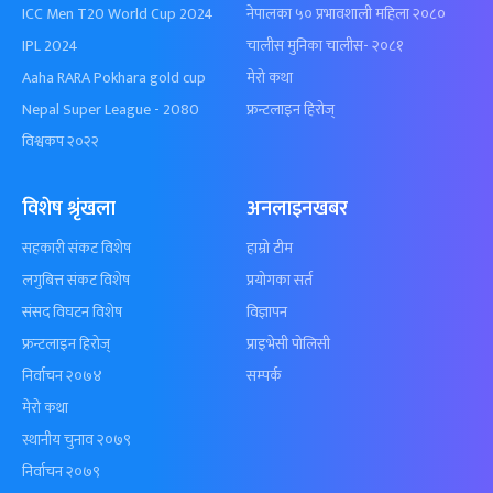
ICC Men T20 World Cup 2024
नेपालका ५० प्रभावशाली महिला २०८०
IPL 2024
चालीस मुनिका चालीस- २०८१
Aaha RARA Pokhara gold cup
मेरो कथा
Nepal Super League - 2080
फ्रन्टलाइन हिरोज्
विश्वकप २०२२
विशेष श्रृंखला
अनलाइनखबर
सहकारी संकट विशेष
हाम्रो टीम
लगुबित्त संकट विशेष
प्रयोगका सर्त
संसद विघटन विशेष
विज्ञापन
फ्रन्टलाइन हिरोज्
प्राइभेसी पोलिसी
निर्वाचन २०७४
सम्पर्क
मेरो कथा
स्थानीय चुनाव २०७९
निर्वाचन २०७९