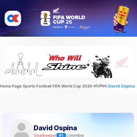
›
›
›
›
›
Home Page
Sports
Football
FIFA World Cup 2026
कोलम्बिया
David Ospina
David Ospina
Goalkeeper
Colombia
#1