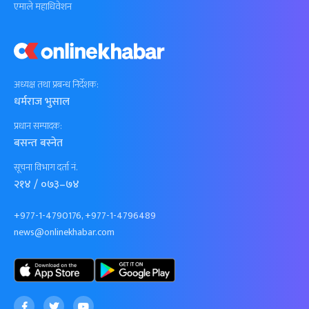
एमाले महाधिवेशन
अध्यक्ष तथा प्रबन्ध निर्देशक:
धर्मराज भुसाल
प्रधान सम्पादक:
बसन्त बस्नेत
सूचना विभाग दर्ता नं.
२१४ / ०७३–७४
+977-1-4790176, +977-1-4796489
news@onlinekhabar.com