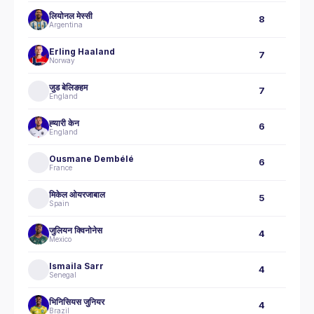
लियोनल मेस्सी
8
Argentina
Erling Haaland
7
Norway
जुड बेलिङहम
7
England
ह्‍यारी केन
6
England
Ousmane Dembélé
6
France
मिकेल ओयरजाबाल
5
Spain
जुलियन क्विनोनेस
4
Mexico
Ismaila Sarr
4
Senegal
भिनिसियस जुनियर
4
Brazil