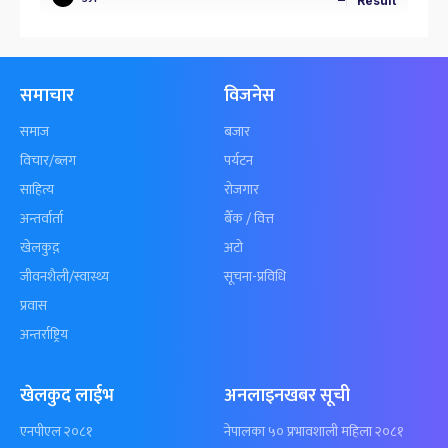
Result
समाचार
विजनेस
समाज
बजार
विचार/ब्लग
पर्यटन
साहित्य
रोजगार
अन्तर्वार्ता
बैँक / वित्त
खेलकुद़़
अटो
जीवनशैली/स्वास्थ्य
सूचना-प्रविधि
प्रवास
अन्तर्राष्ट्रिय
खेलकुद लाईभ
अनलाइनखबर सूची
एनपीएल २०८१
नेपालका ५० प्रभावशाली महिला २०८१