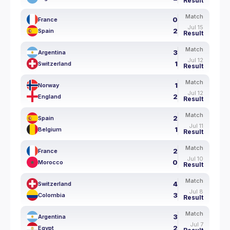
Result
Match
0
France
Jul 15
2
Spain
Result
Match
3
Argentina
Jul 12
1
Switzerland
Result
Match
1
Norway
Jul 12
2
England
Result
Match
2
Spain
Jul 11
1
Belgium
Result
Match
2
France
Jul 10
0
Morocco
Result
Match
4
Switzerland
Jul 8
3
Colombia
Result
Match
3
Argentina
Jul 7
2
Egypt