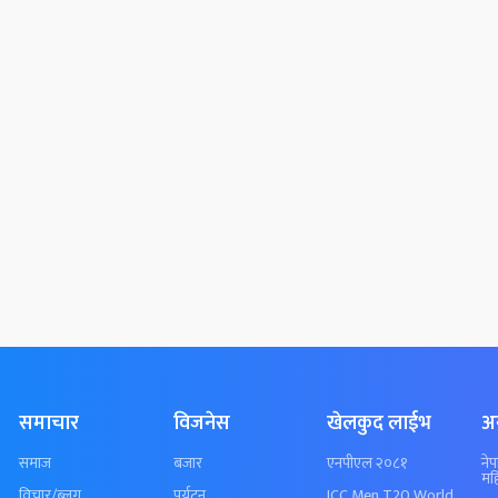
समाचार
विजनेस
खेलकुद लाईभ
अ
समाज
बजार
एनपीएल २०८१
ने
मह
विचार/ब्लग
पर्यटन
ICC Men T20 World