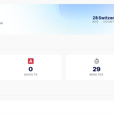
28
Switze
AGE
COUNT
nd
0
29
ASSISTS
MINUTES