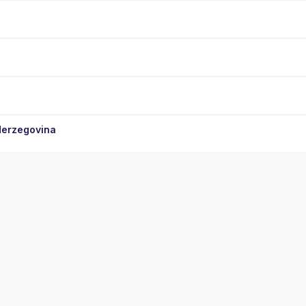
 Herzegovina