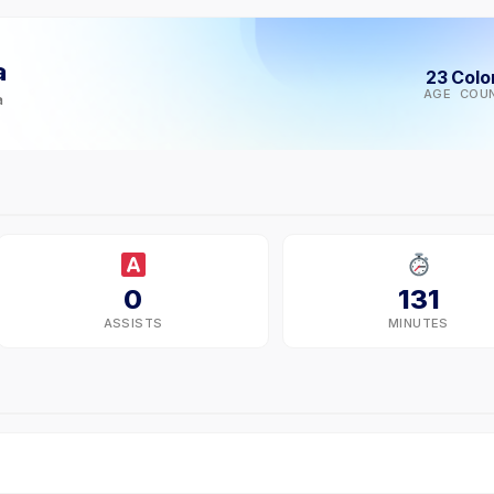
a
23
Colo
AGE
COU
a
0
131
ASSISTS
MINUTES