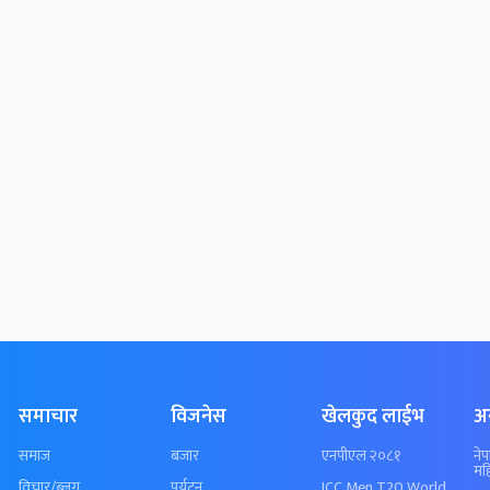
समाचार
विजनेस
खेलकुद लाईभ
अ
समाज
बजार
एनपीएल २०८१
ने
मह
विचार/ब्लग
पर्यटन
ICC Men T20 World