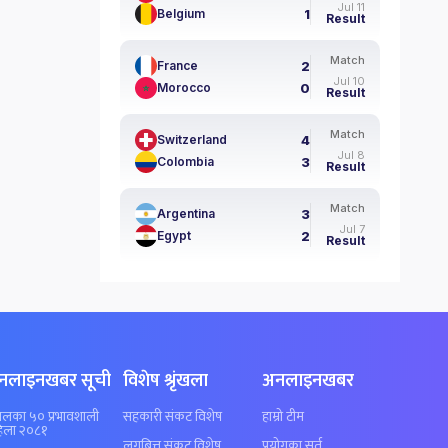
Jul 11
1
Belgium
Result
Match
2
France
Jul 10
0
Morocco
Result
Match
4
Switzerland
Jul 8
3
Colombia
Result
Match
3
Argentina
Jul 7
2
Egypt
Result
नलाइनखबर सूची
विशेष श्रृंखला
अनलाइनखबर
पालका ५० प्रभावशाली
सहकारी संकट विशेष
हाम्रो टीम
िला २०८१
लगुबित्त संकट विशेष
प्रयोगका सर्त