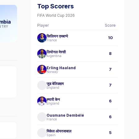
Top Scorers
FIFA World Cup 2026
mbia
Player
Score
NTRY
किलियन एमबाप्पे
10
France
लियोनल मेस्सी
8
Argentina
Erling Haaland
7
Norway
जुड बेलिङहम
7
England
ह्‍यारी केन
6
England
Ousmane Dembélé
6
France
मिकेल ओयरजाबाल
5
Spain