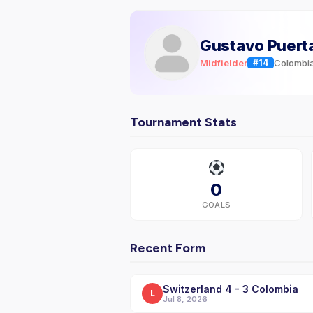
Gustavo Puert
Midfielder
Colombi
#14
Tournament Stats
0
GOALS
Recent Form
Switzerland 4 - 3 Colombia
L
Jul 8, 2026