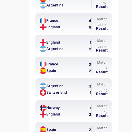
Jul 20
Argentina
Result
Match
4
France
Jul 19
6
England
Result
Match
1
England
Jul 16
2
Argentina
Result
Match
0
France
Jul 15
2
Spain
Result
Match
3
Argentina
Jul 12
1
Switzerland
Result
Match
1
Norway
Jul 12
2
England
Result
Match
2
Spain