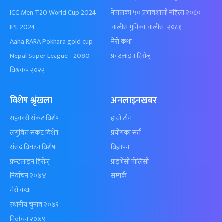
ICC Men T20 World Cup 2024
नेपालका ५० प्रभावशाली महिला २०८०
IPL 2024
चालीस मुनिका चालीस- २०८१
Aaha RARA Pokhara gold cup
मेरो कथा
Nepal Super League - 2080
फ्रन्टलाइन हिरोज्
विश्वकप २०२२
विशेष श्रृंखला
अनलाइनखबर
सहकारी संकट विशेष
हाम्रो टीम
लगुबित्त संकट विशेष
प्रयोगका सर्त
संसद विघटन विशेष
विज्ञापन
फ्रन्टलाइन हिरोज्
प्राइभेसी पोलिसी
निर्वाचन २०७४
सम्पर्क
मेरो कथा
स्थानीय चुनाव २०७९
निर्वाचन २०७९