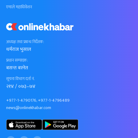
एमाले महाधिवेशन
अध्यक्ष तथा प्रबन्ध निर्देशक:
धर्मराज भुसाल
प्रधान सम्पादक:
बसन्त बस्नेत
सूचना विभाग दर्ता नं.
२१४ / ०७३–७४
+977-1-4790176, +977-1-4796489
news@onlinekhabar.com