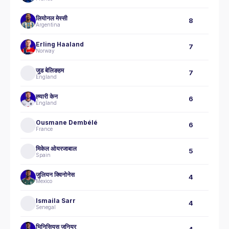
लियोनल मेस्सी
8
Argentina
Erling Haaland
7
Norway
जुड बेलिङहम
7
England
ह्‍यारी केन
6
England
Ousmane Dembélé
6
France
मिकेल ओयरजाबाल
5
Spain
जुलियन क्विनोनेस
4
Mexico
Ismaila Sarr
4
Senegal
भिनिसियस जुनियर