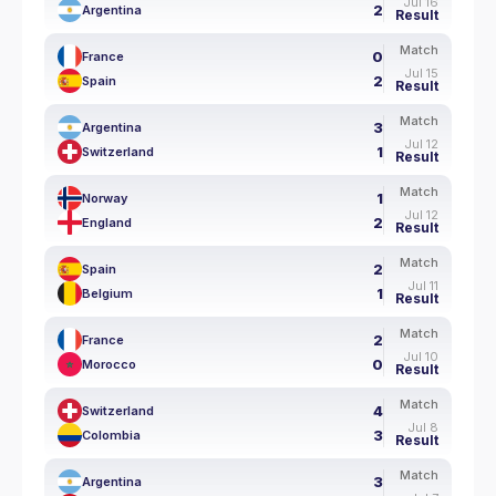
Jul 16
2
Argentina
Result
Match
0
France
Jul 15
2
Spain
Result
Match
3
Argentina
Jul 12
1
Switzerland
Result
Match
1
Norway
Jul 12
2
England
Result
Match
2
Spain
Jul 11
1
Belgium
Result
Match
2
France
Jul 10
0
Morocco
Result
Match
4
Switzerland
Jul 8
3
Colombia
Result
Match
3
Argentina