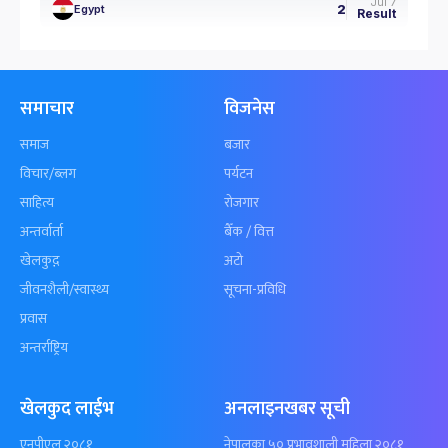
Jul 7
2
Egypt
Result
समाचार
विजनेस
समाज
बजार
विचार/ब्लग
पर्यटन
साहित्य
रोजगार
अन्तर्वार्ता
बैँक / वित्त
खेलकुद़़
अटो
जीवनशैली/स्वास्थ्य
सूचना-प्रविधि
प्रवास
अन्तर्राष्ट्रिय
खेलकुद लाईभ
अनलाइनखबर सूची
एनपीएल २०८१
नेपालका ५० प्रभावशाली महिला २०८१