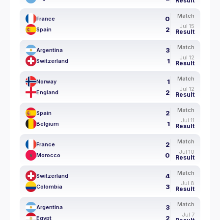
Result
Match
0
France
Jul 15
2
Spain
Result
Match
3
Argentina
Jul 12
1
Switzerland
Result
Match
1
Norway
Jul 12
2
England
Result
Match
2
Spain
Jul 11
1
Belgium
Result
Match
2
France
Jul 10
0
Morocco
Result
Match
4
Switzerland
Jul 8
3
Colombia
Result
Match
3
Argentina
Jul 7
2
Egypt