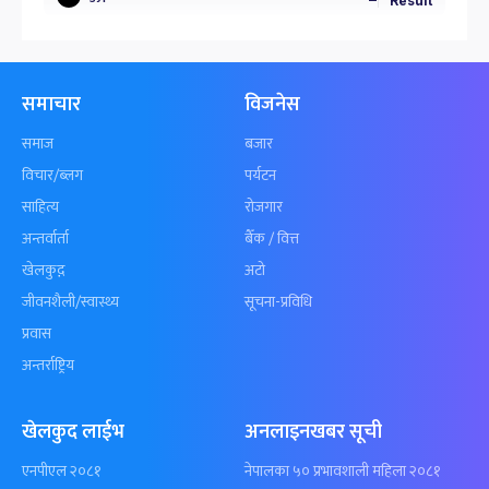
Result
समाचार
विजनेस
समाज
बजार
विचार/ब्लग
पर्यटन
साहित्य
रोजगार
अन्तर्वार्ता
बैँक / वित्त
खेलकुद़़
अटो
जीवनशैली/स्वास्थ्य
सूचना-प्रविधि
प्रवास
अन्तर्राष्ट्रिय
खेलकुद लाईभ
अनलाइनखबर सूची
एनपीएल २०८१
नेपालका ५० प्रभावशाली महिला २०८१