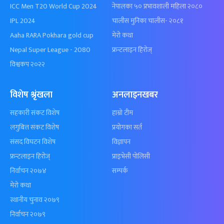
ICC Men T20 World Cup 2024
नेपालका ५० प्रभावशाली महिला २०८०
IPL 2024
चालीस मुनिका चालीस- २०८१
Aaha RARA Pokhara gold cup
मेरो कथा
Nepal Super League - 2080
फ्रन्टलाइन हिरोज्
विश्वकप २०२२
विशेष श्रृंखला
अनलाइनखबर
सहकारी संकट विशेष
हाम्रो टीम
लगुबित्त संकट विशेष
प्रयोगका सर्त
संसद विघटन विशेष
विज्ञापन
फ्रन्टलाइन हिरोज्
प्राइभेसी पोलिसी
निर्वाचन २०७४
सम्पर्क
मेरो कथा
स्थानीय चुनाव २०७९
निर्वाचन २०७९