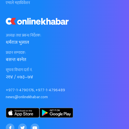
एमाले महाधिवेशन
अध्यक्ष तथा प्रबन्ध निर्देशक:
धर्मराज भुसाल
प्रधान सम्पादक:
बसन्त बस्नेत
सूचना विभाग दर्ता नं.
२१४ / ०७३–७४
+977-1-4790176, +977-1-4796489
news@onlinekhabar.com