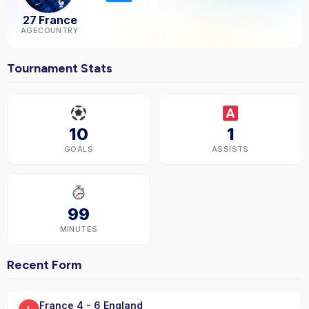
27
France
AGE
COUNTRY
Tournament Stats
10
1
GOALS
ASSISTS
99
MINUTES
Recent Form
France 4 - 6 England