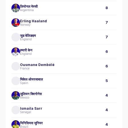
लियोनल मेस्सी
8
Argentina
Erling Haaland
7
Norway
जुड बेलिङहम
7
England
ह्‍यारी केन
6
England
Ousmane Dembélé
6
France
मिकेल ओयरजाबाल
5
Spain
जुलियन क्विनोनेस
4
Mexico
Ismaila Sarr
4
Senegal
भिनिसियस जुनियर
4
Brazil