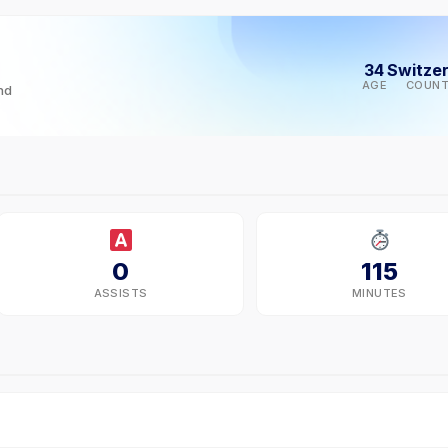
34
Switze
AGE
COUNT
nd
0
115
ASSISTS
MINUTES