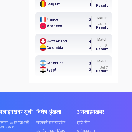
Jul 11
1
Belgium
Result
Match
2
France
Jul 10
0
Morocco
Result
Match
4
Switzerland
Jul 8
3
Colombia
Result
Match
3
Argentina
Jul 7
2
Egypt
Result
नलाइनखबर सूची
विशेष श्रृंखला
अनलाइनखबर
पालका ५० प्रभावशाली
सहकारी संकट विशेष
हाम्रो टीम
िला २०८१
लगुबित्त संकट विशेष
प्रयोगका सर्त