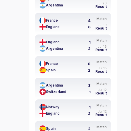
Jul 20
Argentina
Result
Match
4
France
Jul 19
6
England
Result
Match
1
England
Jul 16
2
Argentina
Result
Match
0
France
Jul 15
2
Spain
Result
Match
3
Argentina
Jul 12
1
Switzerland
Result
Match
1
Norway
Jul 12
2
England
Result
Match
2
Spain