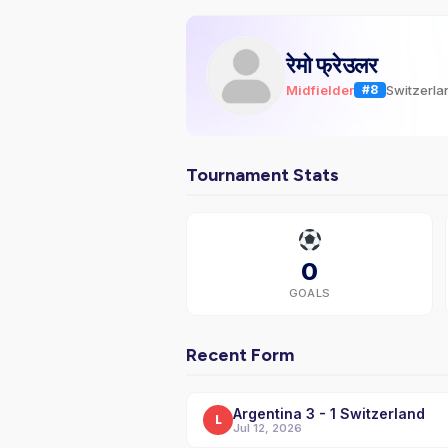
रेमो फ्रेउलर
Midfielder
Switzerla
#8
Tournament Stats
0
GOALS
Recent Form
Argentina 3 - 1 Switzerland
L
Jul 12, 2026