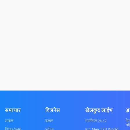
समाचार
विजनेस
खेलकुद लाईभ
अ
समाज
बजार
एनपीएल २०८१
ने
मह
विचार/ब्लग
पर्यटन
ICC Men T20 World