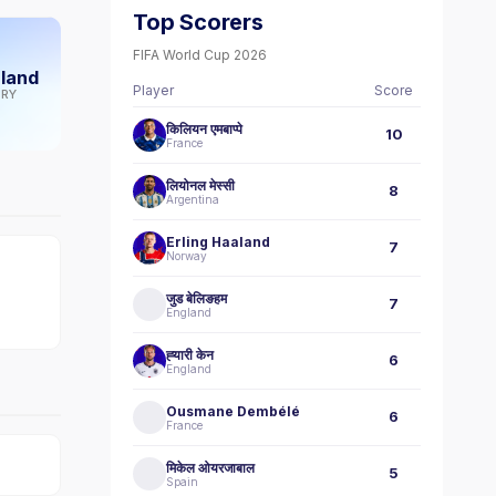
Top Scorers
FIFA World Cup 2026
rland
Player
Score
RY
किलियन एमबाप्पे
10
France
लियोनल मेस्सी
8
Argentina
Erling Haaland
7
Norway
जुड बेलिङहम
7
England
ह्‍यारी केन
6
England
Ousmane Dembélé
6
France
मिकेल ओयरजाबाल
5
Spain