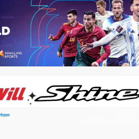
फ्रेउलर