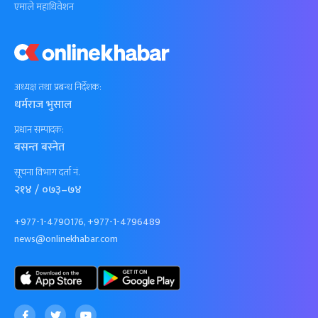
एमाले महाधिवेशन
अध्यक्ष तथा प्रबन्ध निर्देशक:
धर्मराज भुसाल
प्रधान सम्पादक:
बसन्त बस्नेत
सूचना विभाग दर्ता नं.
२१४ / ०७३–७४
+977-1-4790176, +977-1-4796489
news@onlinekhabar.com