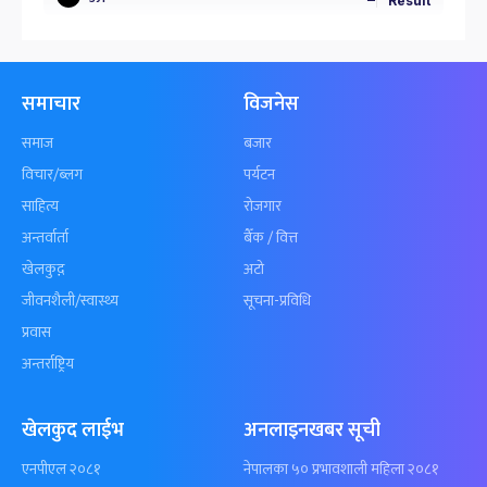
Result
समाचार
विजनेस
समाज
बजार
विचार/ब्लग
पर्यटन
साहित्य
रोजगार
अन्तर्वार्ता
बैँक / वित्त
खेलकुद़़
अटो
जीवनशैली/स्वास्थ्य
सूचना-प्रविधि
प्रवास
अन्तर्राष्ट्रिय
खेलकुद लाईभ
अनलाइनखबर सूची
एनपीएल २०८१
नेपालका ५० प्रभावशाली महिला २०८१