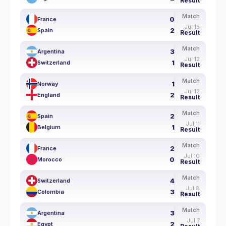
Result
Match
0
France
Jul 15
2
Spain
Result
Match
3
Argentina
Jul 12
1
Switzerland
Result
Match
1
Norway
Jul 12
2
England
Result
Match
2
Spain
Jul 11
1
Belgium
Result
Match
2
France
Jul 10
0
Morocco
Result
Match
4
Switzerland
Jul 8
3
Colombia
Result
Match
3
Argentina
Jul 7
2
Egypt