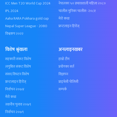
ICC Men T20 World Cup 2024
नेपालका ५० प्रभावशाली महिला २०८०
IPL 2024
चालीस मुनिका चालीस- २०८१
Aaha RARA Pokhara gold cup
मेरो कथा
Nepal Super League - 2080
फ्रन्टलाइन हिरोज्
विश्वकप २०२२
विशेष श्रृंखला
अनलाइनखबर
सहकारी संकट विशेष
हाम्रो टीम
लगुबित्त संकट विशेष
प्रयोगका सर्त
संसद विघटन विशेष
विज्ञापन
फ्रन्टलाइन हिरोज्
प्राइभेसी पोलिसी
निर्वाचन २०७४
सम्पर्क
मेरो कथा
स्थानीय चुनाव २०७९
निर्वाचन २०७९