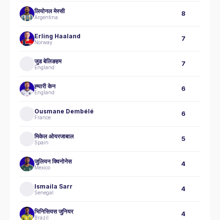
लियोनल मेस्सी
8
Argentina
Erling Haaland
7
Norway
जुड बेलिङहम
7
England
ह्‍यारी केन
6
England
Ousmane Dembélé
6
France
मिकेल ओयरजाबाल
5
Spain
जुलियन क्विनोनेस
4
Mexico
Ismaila Sarr
4
Senegal
भिनिसियस जुनियर
4
Brazil