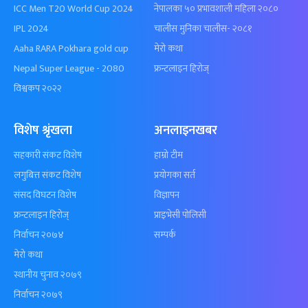
ICC Men T20 World Cup 2024
नेपालका ५० प्रभावशाली महिला २०८०
IPL 2024
चालीस मुनिका चालीस- २०८१
Aaha RARA Pokhara gold cup
मेरो कथा
Nepal Super League - 2080
फ्रन्टलाइन हिरोज्
विश्वकप २०२२
विशेष श्रृंखला
अनलाइनखबर
सहकारी संकट विशेष
हाम्रो टीम
लगुबित्त संकट विशेष
प्रयोगका सर्त
संसद विघटन विशेष
विज्ञापन
फ्रन्टलाइन हिरोज्
प्राइभेसी पोलिसी
निर्वाचन २०७४
सम्पर्क
मेरो कथा
स्थानीय चुनाव २०७९
निर्वाचन २०७९