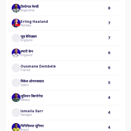
लियोनल मेस्सी
8
Argentina
Erling Haaland
7
Norway
जुड बेलिङहम
7
England
ह्‍यारी केन
6
England
Ousmane Dembélé
6
France
मिकेल ओयरजाबाल
5
Spain
जुलियन क्विनोनेस
4
Mexico
Ismaila Sarr
4
Senegal
भिनिसियस जुनियर
4
Brazil