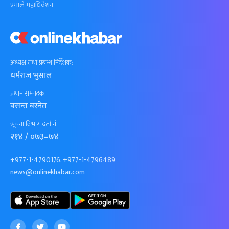
एमाले महाधिवेशन
अध्यक्ष तथा प्रबन्ध निर्देशक:
धर्मराज भुसाल
प्रधान सम्पादक:
बसन्त बस्नेत
सूचना विभाग दर्ता नं.
२१४ / ०७३–७४
+977-1-4790176, +977-1-4796489
news@onlinekhabar.com