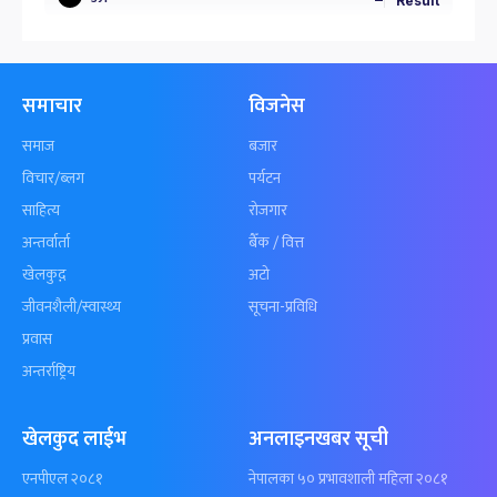
Result
समाचार
विजनेस
समाज
बजार
विचार/ब्लग
पर्यटन
साहित्य
रोजगार
अन्तर्वार्ता
बैँक / वित्त
खेलकुद़़
अटो
जीवनशैली/स्वास्थ्य
सूचना-प्रविधि
प्रवास
अन्तर्राष्ट्रिय
खेलकुद लाईभ
अनलाइनखबर सूची
एनपीएल २०८१
नेपालका ५० प्रभावशाली महिला २०८१