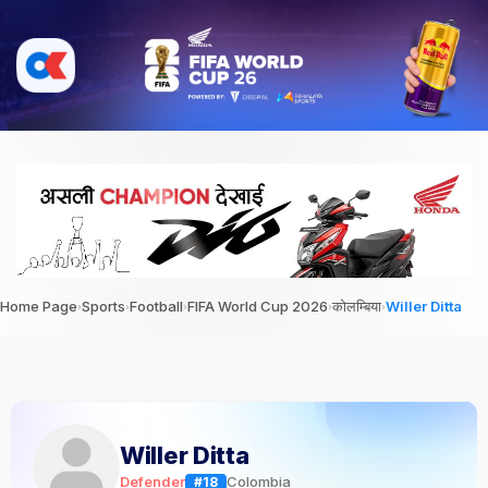
›
›
›
›
›
Home Page
Sports
Football
FIFA World Cup 2026
कोलम्बिया
Willer Ditta
Willer Ditta
Defender
Colombia
#18