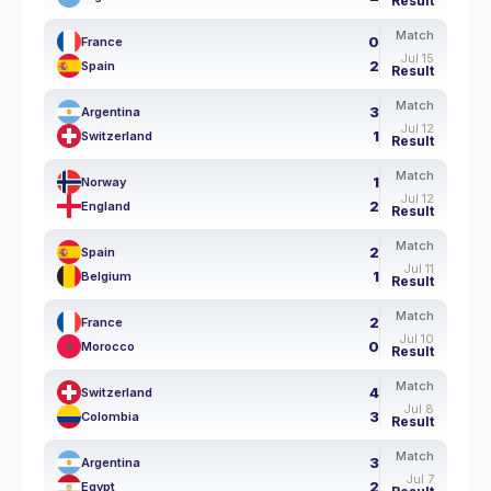
Result
Match
0
France
Jul 15
2
Spain
Result
Match
3
Argentina
Jul 12
1
Switzerland
Result
Match
1
Norway
Jul 12
2
England
Result
Match
2
Spain
Jul 11
1
Belgium
Result
Match
2
France
Jul 10
0
Morocco
Result
Match
4
Switzerland
Jul 8
3
Colombia
Result
Match
3
Argentina
Jul 7
2
Egypt