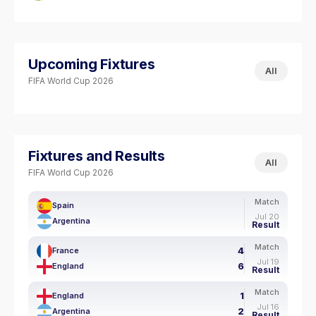
Upcoming Fixtures
All
FIFA World Cup 2026
Fixtures and Results
All
FIFA World Cup 2026
Match
Spain
Jul 20
Argentina
Result
Match
4
France
Jul 19
6
England
Result
Match
1
England
Jul 16
2
Argentina
Result