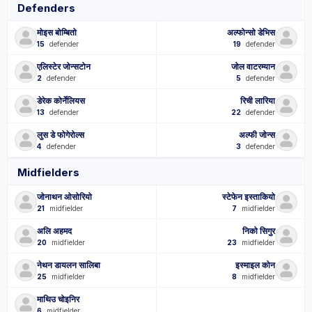
Defenders
मोइस बोम्बितो
अल्फोन्सो डेभिस
15
defender
19
defender
एलिस्टेर जोन्सटोन
जोल वाटरम्यान
2
defender
5
defender
डेरेक कोर्नेलियस
रिची लारिया
13
defender
22
defender
लुस डे फोगेरोल्स
अल्फी जोन्स
4
defender
3
defender
Midfielders
जोनाथन ओसोरियो
स्टेफेन इस्ताकियो
21
midfielder
7
midfielder
अलि अहमद
निको सिगुर
20
midfielder
23
midfielder
नेथन डायलन सालिबा
इस्माइल कोन
25
midfielder
8
midfielder
माथिउ चोइनिर
6
midfielder