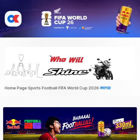
›
›
›
›
Home Page
Sports
Football
FIFA World Cup 2026
क्यानडा