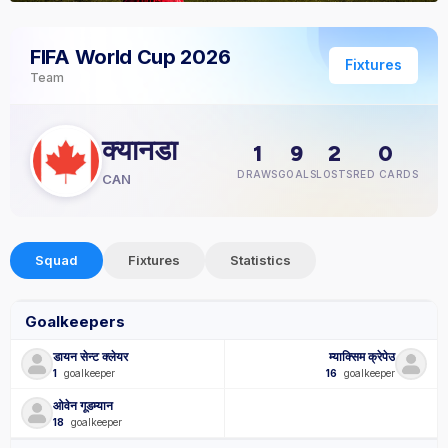
FIFA World Cup 2026
Fixtures
Team
क्यानडा
1
9
2
0
DRAWS
GOALS
LOSTS
RED CARDS
CAN
Squad
Fixtures
Statistics
Goalkeepers
डायन सेन्ट क्लेयर
म्याक्सिम क्रेपेउ
1
goalkeeper
16
goalkeeper
ओवेन गूडम्यान
18
goalkeeper