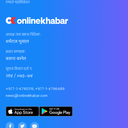
एमाले महाधिवेशन
अध्यक्ष तथा प्रबन्ध निर्देशक:
धर्मराज भुसाल
प्रधान सम्पादक:
बसन्त बस्नेत
सूचना विभाग दर्ता नं.
२१४ / ०७३–७४
+977-1-4790176, +977-1-4796489
news@onlinekhabar.com