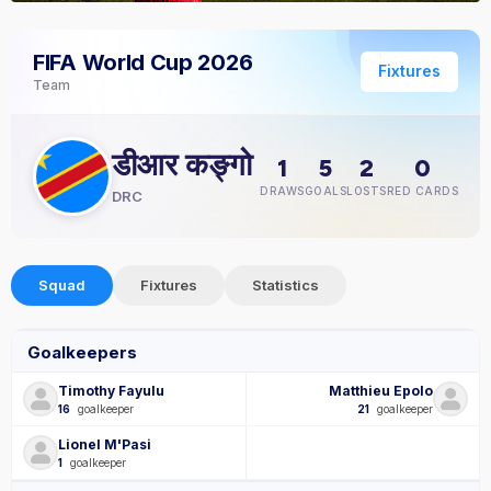
FIFA World Cup 2026
Fixtures
Team
डीआर कङ्गो
1
5
2
0
DRAWS
GOALS
LOSTS
RED CARDS
DRC
Squad
Fixtures
Statistics
Goalkeepers
Timothy Fayulu
Matthieu Epolo
16
goalkeeper
21
goalkeeper
Lionel M'Pasi
1
goalkeeper