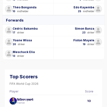
Théo Bongonda
Edo Kayembe
10
midfielder
25
midfielder
Forwards
Cédric Bakambu
Simon Banza
17
striker
23
striker
Yoane Wissa
Fiston Mayele
20
striker
19
striker
Meschack Elia
13
striker
Top Scorers
FIFA World Cup 2026
Player
Score
किलियन एमबाप्पे
10
France