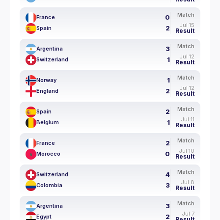
Match
0
France
Jul 15
2
Spain
Result
Match
3
Argentina
Jul 12
1
Switzerland
Result
Match
1
Norway
Jul 12
2
England
Result
Match
2
Spain
Jul 11
1
Belgium
Result
Match
2
France
Jul 10
0
Morocco
Result
Match
4
Switzerland
Jul 8
3
Colombia
Result
Match
3
Argentina
Jul 7
2
Egypt
Result