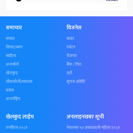
समाचार
विजनेस
समाज
बजार
विचार/ब्लग
पर्यटन
साहित्य
रोजगार
अन्तर्वार्ता
बैँक / वित्त
खेलकुद़़
अटो
जीवनशैली/स्वास्थ्य
सूचना-प्रविधि
प्रवास
अन्तर्राष्ट्रिय
खेलकुद लाईभ
अनलाइनखबर सूची
एनपीएल २०८१
नेपालका ५० प्रभावशाली महिला २०८१