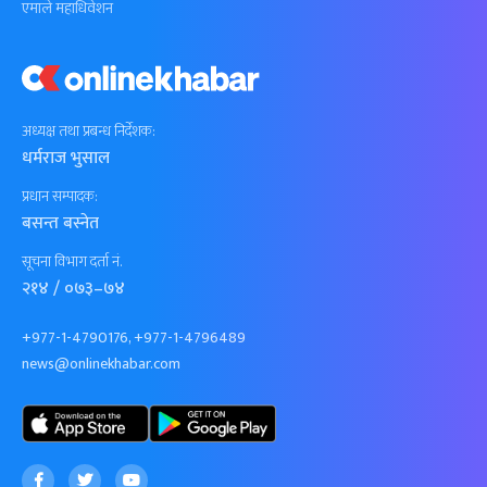
एमाले महाधिवेशन
अध्यक्ष तथा प्रबन्ध निर्देशक:
धर्मराज भुसाल
प्रधान सम्पादक:
बसन्त बस्नेत
सूचना विभाग दर्ता नं.
२१४ / ०७३–७४
+977-1-4790176, +977-1-4796489
news@onlinekhabar.com