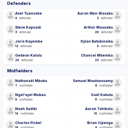
Defenders
Axel Tuanzebe
Aaron Wan-Bissaka
4
defender
2
defender
Steve Kapuadi
Arthur Masuaku
3
defender
26
defender
Joris Kayembe
Dylan Batubinsika
12
defender
5
defender
Gedeon Kalulu
Chancel Mbemba
24
defender
22
defender
Midfielders
Nathanaël Mbuku
Samuel Moutoussamy
7
midfielder
8
midfielder
Ngal'ayel Mukau
Gaël Kakuta
6
midfielder
11
midfielder
Noah Sadiki
Aaron Tshibola
14
midfielder
15
midfielder
Charles Pickel
Brian Cipenga
18
midfielder
9
midfielder