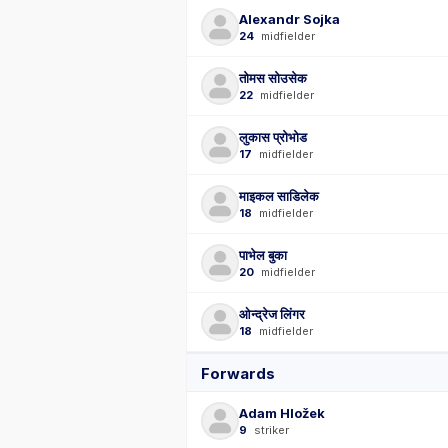
Alexandr Sojka
24
midfielder
तोमस सोउसेक
22
midfielder
लुकास प्रोभोड
17
midfielder
माइकल साडिलेक
18
midfielder
पाभेल बुका
20
midfielder
ओन्द्रेज लिंगर
18
midfielder
Forwards
Adam Hložek
9
striker