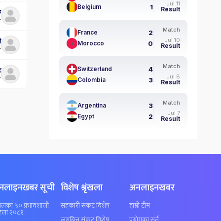
Jul 11
1
Belgium
Result
क
r
Match
2
France
Jul 10
ी
0
Morocco
Result
r
Match
4
Switzerland
ट
Jul 8
r
3
Colombia
Result
Match
3
Argentina
Jul 7
2
Egypt
Result
नलाइनखबर सूची
विशेष श्रृंखला
अनलाइनखबर
पालका ५० प्रभावशाली
सहकारी संकट विशेष
हाम्रो टीम
िला २०८१
लगुबित्त संकट विशेष
प्रयोगका सर्त