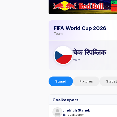
FIFA World Cup 2026
Team
चेक रिपब्लिक
CRC
Squad
Fixtures
Statis
Goalkeepers
Jindřich Staněk
16
goalkeeper