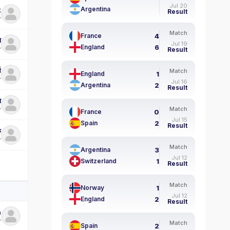
Jul 20
Argentina
k
Result
r
Match
4
France
ा
Jul 19
6
England
r
Result
भ
Match
1
England
r
Jul 16
2
Argentina
Result
ा
Match
r
0
France
Jul 15
2
Spain
Result
क
r
Match
3
Argentina
Jul 12
1
Switzerland
Result
Match
1
Norway
Jul 12
2
England
Result
a
r
Match
2
Spain