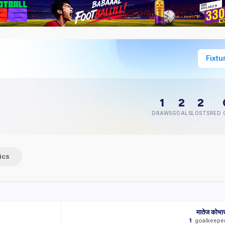
Fixtu
1
2
2
DRAWS
GOALS
LOSTS
RED 
tics
मातेज कोभा
1
goalkeepe