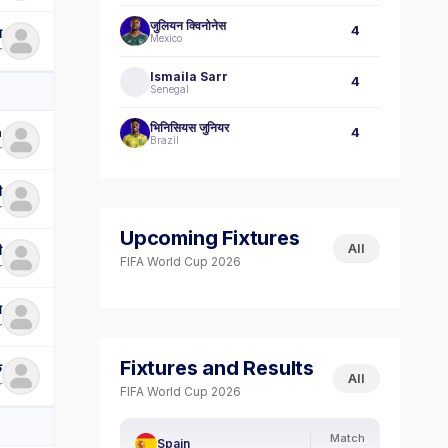
जुलियन क्विनोनेस
4
ा
Mexico
r
Ismaila Sarr
4
Senegal
भिनिसियस जुनियर
a
4
Brazil
r
ी
r
Upcoming Fixtures
All
ी
FIFA World Cup 2026
r
स
r
Fixtures and Results
क
All
r
FIFA World Cup 2026
Match
Spain