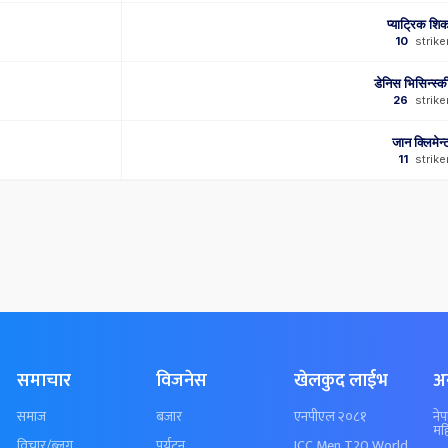
प्याट्रिक शि
10
strike
डेनिस भिसिन्स्क
26
strike
जान क्लिमेन्
11
strike
समाचार
विजनेस
खेलकुद लाईभ
अ
समाज
बजार
एनपीएल २०८१
ने
मह
विचार/ब्लग
पर्यटन
ICC Men T20 World