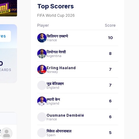
Top Scorers
FIFA World Cup 2026
Player
Score
res
किलियन एमबाप्पे
10
France
लियोनल मेस्सी
8
Argentina
0
Erling Haaland
7
CARDS
Norway
जुड बेलिङहम
7
England
ह्‍यारी केन
6
England
Ousmane Dembélé
6
France
र
मिकेल ओयरजाबाल
5
Spain
r