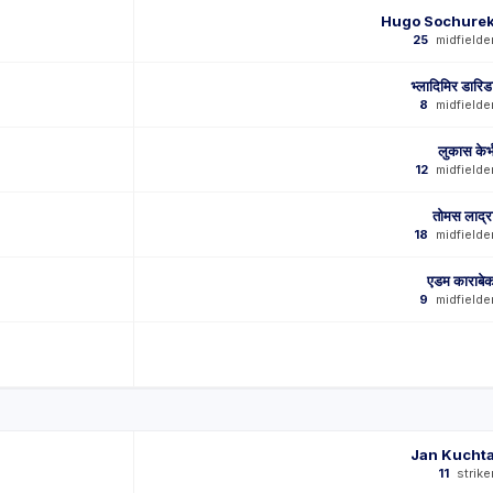
Hugo Sochure
25
midfielde
भ्लादिमिर डारिड
8
midfielde
लुकास केर्
12
midfielde
तोमस लाद्र
18
midfielde
एडम काराबे
9
midfielde
Jan Kucht
11
strike