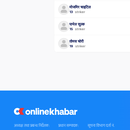
मोजमिर चाइटिल
13
striker
पाभेल सुल्क
15
striker
तोमस चोरी
19
striker
अध्यक्ष तथा प्रबन्ध निर्देशक:
प्रधान सम्पादक:
सूचना विभाग दर्ता नं.