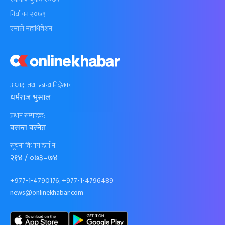
निर्वाचन २०७९
एमाले महाधिवेशन
अध्यक्ष तथा प्रबन्ध निर्देशक:
धर्मराज भुसाल
प्रधान सम्पादक:
बसन्त बस्नेत
सूचना विभाग दर्ता नं.
२१४ / ०७३–७४
+977-1-4790176, +977-1-4796489
news@onlinekhabar.com