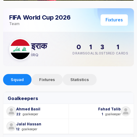
FIFA World Cup 2026
Fixtures
Team
इराक
0
1
3
1
DRAWS
GOALS
LOSTS
RED CARDS
IRQ
Squad
Fixtures
Statistics
Goalkeepers
Ahmed Basil
Fahad Talib
22
goalkeeper
1
goalkeeper
Jalal Hassan
12
goalkeeper