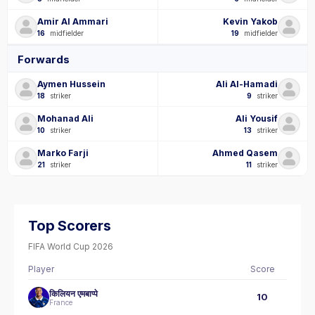
Amir Al Ammari
Kevin Yakob
16
midfielder
19
midfielder
Forwards
Aymen Hussein
Ali Al-Hamadi
18
striker
9
striker
Mohanad Ali
Ali Yousif
10
striker
13
striker
Marko Farji
Ahmed Qasem
21
striker
11
striker
Top Scorers
FIFA World Cup 2026
Player
Score
किलियन एमबाप्पे
10
France