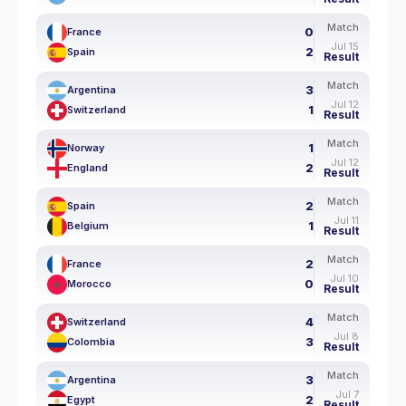
Match
0
France
Jul 15
2
Spain
Result
Match
3
Argentina
Jul 12
1
Switzerland
Result
Match
1
Norway
Jul 12
2
England
Result
Match
2
Spain
Jul 11
1
Belgium
Result
Match
2
France
Jul 10
0
Morocco
Result
Match
4
Switzerland
Jul 8
3
Colombia
Result
Match
3
Argentina
Jul 7
2
Egypt
Result