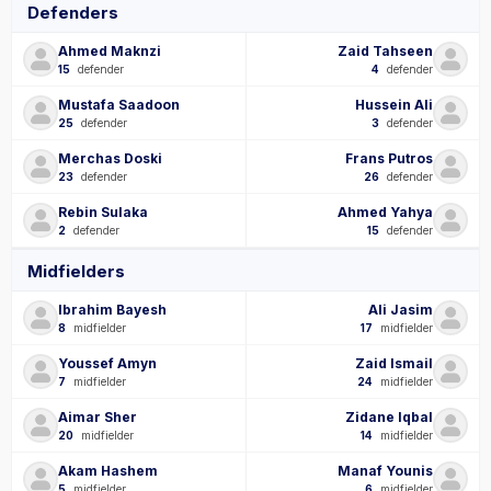
Defenders
Ahmed Maknzi
Zaid Tahseen
15
defender
4
defender
Mustafa Saadoon
Hussein Ali
25
defender
3
defender
Merchas Doski
Frans Putros
23
defender
26
defender
Rebin Sulaka
Ahmed Yahya
2
defender
15
defender
Midfielders
Ibrahim Bayesh
Ali Jasim
8
midfielder
17
midfielder
Youssef Amyn
Zaid Ismail
7
midfielder
24
midfielder
Aimar Sher
Zidane Iqbal
20
midfielder
14
midfielder
Akam Hashem
Manaf Younis
5
midfielder
6
midfielder