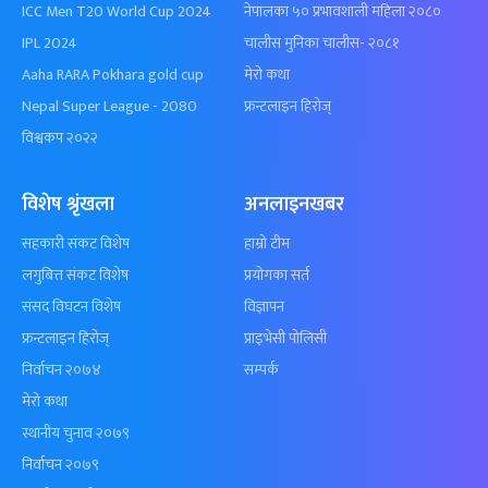
ICC Men T20 World Cup 2024
नेपालका ५० प्रभावशाली महिला २०८०
IPL 2024
चालीस मुनिका चालीस- २०८१
Aaha RARA Pokhara gold cup
मेरो कथा
Nepal Super League - 2080
फ्रन्टलाइन हिरोज्
विश्वकप २०२२
विशेष श्रृंखला
अनलाइनखबर
सहकारी संकट विशेष
हाम्रो टीम
लगुबित्त संकट विशेष
प्रयोगका सर्त
संसद विघटन विशेष
विज्ञापन
फ्रन्टलाइन हिरोज्
प्राइभेसी पोलिसी
निर्वाचन २०७४
सम्पर्क
मेरो कथा
स्थानीय चुनाव २०७९
निर्वाचन २०७९