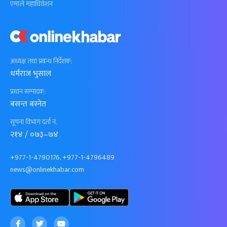
एमाले महाधिवेशन
अध्यक्ष तथा प्रबन्ध निर्देशक:
धर्मराज भुसाल
प्रधान सम्पादक:
बसन्त बस्नेत
सूचना विभाग दर्ता नं.
२१४ / ०७३–७४
+977-1-4790176, +977-1-4796489
news@onlinekhabar.com