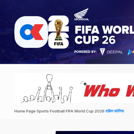
›
›
›
›
Home Page
Sports
Football
FIFA World Cup 2026
दक्षिण कोरिया