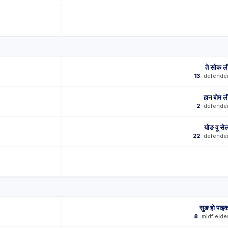
ते सोक ल
13
defende
हान बोम ल
2
defende
योङ वू से
22
defende
सुङ हो पाइ
8
midfielde