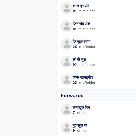
काङ इन ली
19
midfielder
जिन सेब पार्क
16
midfielder
जि सुङ इयोम
25
midfielder
ली जे सुङ
10
midfielder
जेन्स कास्ट्रोप
23
midfielder
Forwards
सन ह्युङ मिन
7
striker
गुए सुङ चो
9
striker