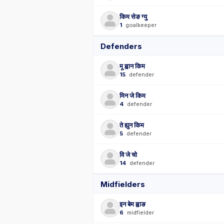
किम सेङ ग्यु
1
goalkeeper
Defenders
मू ह्वान किम
15
defender
मिन जे किम
4
defender
ते ह्युन किम
5
defender
वि जे चो
14
defender
Midfielders
इन बेम ह्वाङ
6
midfielder