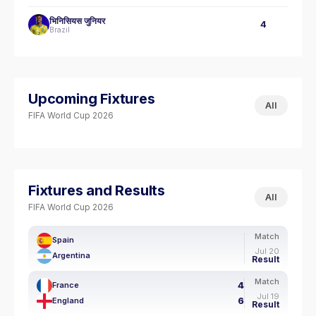
भिनिसियस जुनियर
4
Brazil
Upcoming Fixtures
All
FIFA World Cup 2026
Fixtures and Results
All
FIFA World Cup 2026
Match
Spain
Jul 20
Argentina
Result
Match
4
France
Jul 19
6
England
Result