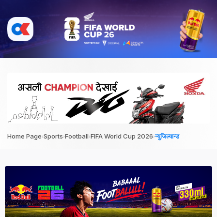
›
›
›
›
Home Page
Sports
Football
FIFA World Cup 2026
न्युजिल्यान्ड