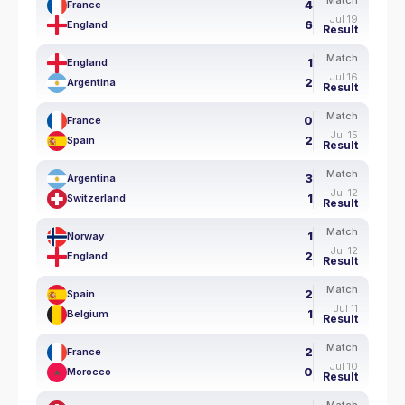
4
France
Jul 19
6
England
Result
Match
1
England
Jul 16
2
Argentina
Result
Match
0
France
Jul 15
2
Spain
Result
Match
3
Argentina
Jul 12
1
Switzerland
Result
Match
1
Norway
Jul 12
2
England
Result
Match
2
Spain
Jul 11
1
Belgium
Result
Match
2
France
Jul 10
0
Morocco
Result
Match