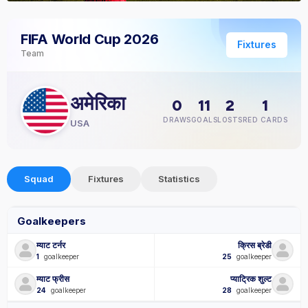
FIFA World Cup 2026
Fixtures
Team
अमेरिका
0
11
2
1
DRAWS
GOALS
LOSTS
RED CARDS
USA
Squad
Fixtures
Statistics
Goalkeepers
म्याट टर्नर
क्रिस ब्रेडी
1
goalkeeper
25
goalkeeper
म्याट फ्रीस
प्याट्रिक शुल्ट
24
goalkeeper
28
goalkeeper