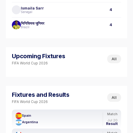
Ismaila Sarr
4
Senegal
भिनिसियस जुनियर
4
Brazil
Upcoming Fixtures
All
FIFA World Cup 2026
Fixtures and Results
All
FIFA World Cup 2026
Match
Spain
Jul 20
Argentina
Result
Match