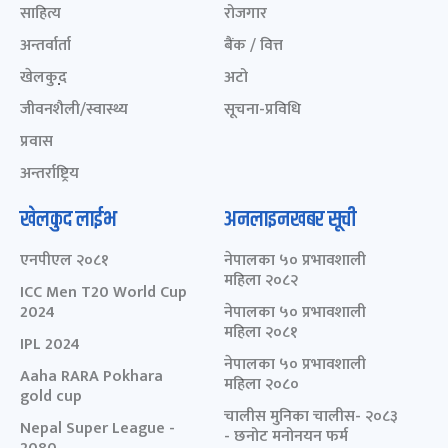
साहित्य
रोजगार
अन्तर्वार्ता
बैंक / वित्त
खेलकुद़़
अटो
जीवनशैली/स्वास्थ्य
सूचना-प्रविधि
प्रवास
अन्तर्राष्ट्रिय
खेलकुद लाईभ
अनलाइनखबर सूची
एनपीएल २०८१
नेपालका ५० प्रभावशाली
महिला २०८२
ICC Men T20 World Cup
2024
नेपालका ५० प्रभावशाली
महिला २०८१
IPL 2024
नेपालका ५० प्रभावशाली
Aaha RARA Pokhara
महिला २०८०
gold cup
चालीस मुनिका चालीस- २०८३
Nepal Super League -
- छनोट मनोनयन फर्म