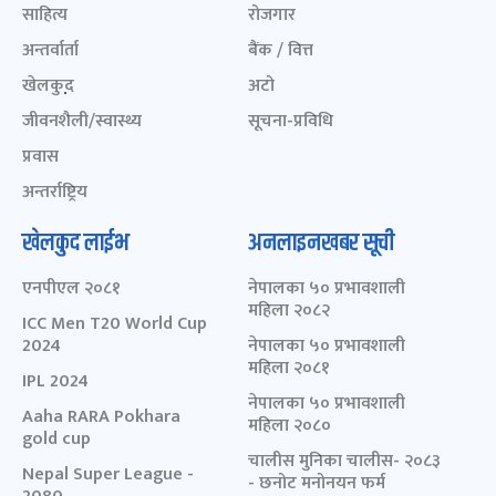
साहित्य
रोजगार
अन्तर्वार्ता
बैंक / वित्त
खेलकुद़़
अटो
जीवनशैली/स्वास्थ्य
सूचना-प्रविधि
प्रवास
अन्तर्राष्ट्रिय
खेलकुद लाईभ
अनलाइनखबर सूची
एनपीएल २०८१
नेपालका ५० प्रभावशाली
महिला २०८२
ICC Men T20 World Cup
2024
नेपालका ५० प्रभावशाली
महिला २०८१
IPL 2024
नेपालका ५० प्रभावशाली
Aaha RARA Pokhara
महिला २०८०
gold cup
चालीस मुनिका चालीस- २०८३
Nepal Super League -
- छनोट मनोनयन फर्म