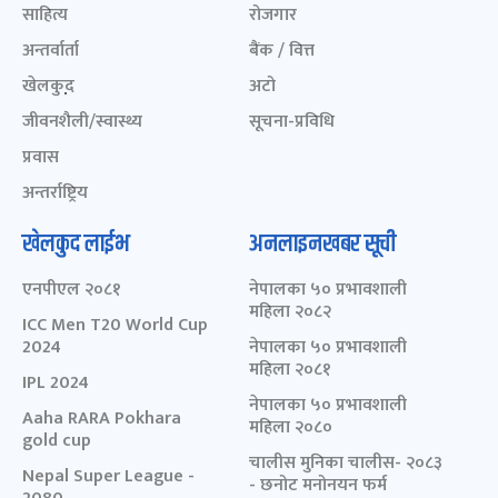
साहित्य
रोजगार
अन्तर्वार्ता
बैंक / वित्त
खेलकुद़़
अटो
जीवनशैली/स्वास्थ्य
सूचना-प्रविधि
प्रवास
अन्तर्राष्ट्रिय
खेलकुद लाईभ
अनलाइनखबर सूची
एनपीएल २०८१
नेपालका ५० प्रभावशाली
महिला २०८२
ICC Men T20 World Cup
2024
नेपालका ५० प्रभावशाली
महिला २०८१
IPL 2024
नेपालका ५० प्रभावशाली
Aaha RARA Pokhara
महिला २०८०
gold cup
चालीस मुनिका चालीस- २०८३
Nepal Super League -
- छनोट मनोनयन फर्म