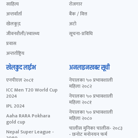
साहित्य
रोजगार
अन्तर्वार्ता
बैंक / वित्त
खेलकुद़़
अटो
जीवनशैली/स्वास्थ्य
सूचना-प्रविधि
प्रवास
अन्तर्राष्ट्रिय
खेलकुद लाईभ
अनलाइनखबर सूची
एनपीएल २०८१
नेपालका ५० प्रभावशाली
महिला २०८२
ICC Men T20 World Cup
2024
नेपालका ५० प्रभावशाली
महिला २०८१
IPL 2024
नेपालका ५० प्रभावशाली
Aaha RARA Pokhara
महिला २०८०
gold cup
चालीस मुनिका चालीस- २०८३
Nepal Super League -
- छनोट मनोनयन फर्म