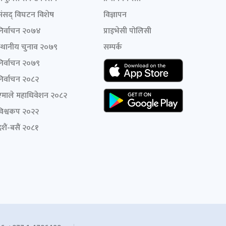
संसद् विघटन विशेष
विज्ञापन
निर्वाचन २०७४
प्राइभेसी पोलिसी
स्थानीय चुनाव २०७९
सम्पर्क
निर्वाचन २०७९
निर्वाचन २०८२
एमाले महाधिवेशन २०८२
विश्वकप २०२२
शैं-बसैं २०८१