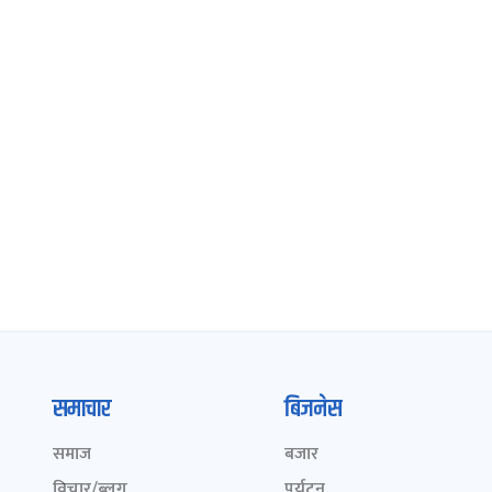
समाचार
बिजनेस
समाज
बजार
विचार/ब्लग
पर्यटन