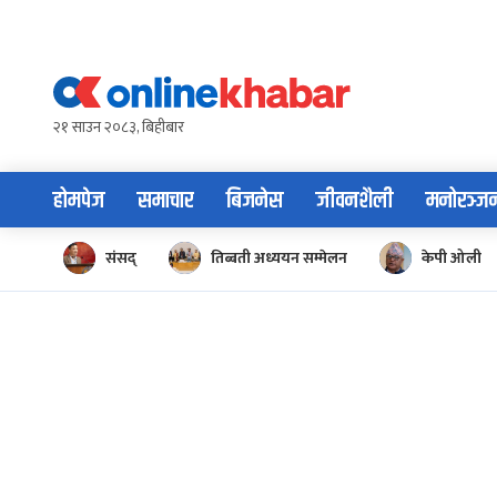
Skip
to
content
२१ साउन २०८३, बिहीबार
होमपेज
समाचार
बिजनेस
जीवनशैली
मनोरञ्ज
संसद्
तिब्बती अध्ययन सम्मेलन
केपी ओली