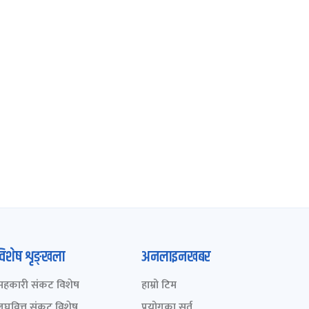
विशेष शृङ्खला
अनलाइनखबर
सहकारी संकट विशेष
हाम्रो टिम
लघुवित्त संकट विशेष
प्रयोगका सर्त