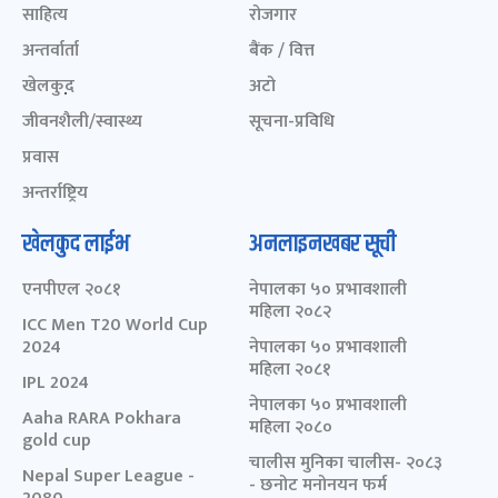
साहित्य
रोजगार
अन्तर्वार्ता
बैंक / वित्त
खेलकुद़़
अटो
जीवनशैली/स्वास्थ्य
सूचना-प्रविधि
प्रवास
अन्तर्राष्ट्रिय
खेलकुद लाईभ
अनलाइनखबर सूची
एनपीएल २०८१
नेपालका ५० प्रभावशाली
महिला २०८२
ICC Men T20 World Cup
2024
नेपालका ५० प्रभावशाली
महिला २०८१
IPL 2024
नेपालका ५० प्रभावशाली
Aaha RARA Pokhara
महिला २०८०
gold cup
चालीस मुनिका चालीस- २०८३
Nepal Super League -
- छनोट मनोनयन फर्म